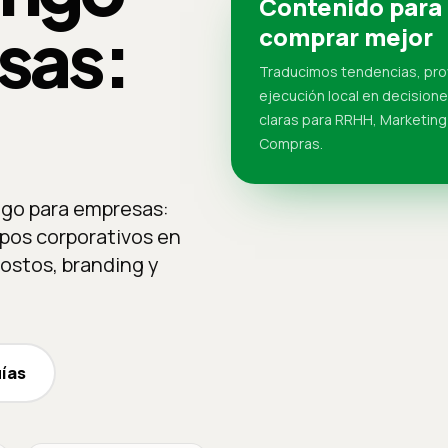
Contenido para
sas:
comprar mejor
Traducimos tendencias, pr
ejecución local en decision
claras para RRHH, Marketing
Compras.
go para empresas:
ipos corporativos en
ostos, branding y
uías