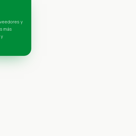
oveedores y
es más
 y