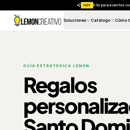
Kits para eventos co
HOY
Soluciones
Catálogo
Cómo t
Lemon Creativo
GUÍA ESTRATÉGICA LEMON
Regalos
personaliz
Santo Dom