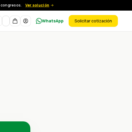
y congresos.
Ver solución
Moneda
WhatsApp
Solicitar cotización
ductos