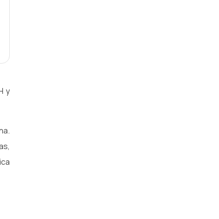
H y
na.
as,
ica