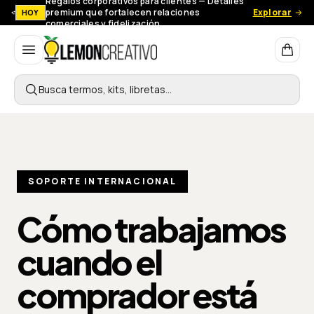
Regalos corporativos para clientes — Detalles
premium que fortalecen relaciones
Explorar
HOY
comerciales y fidelización.
Lemon Creativo
Busca termos, kits, libretas…
SOPORTE INTERNACIONAL
Cómo trabajamos
cuando el
comprador está