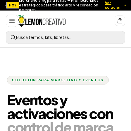
Merchandising para ferias — Promocionales
Ver
estratégicos para tráfico alto y recordación
HOY
solución
de marca.
Lemon Creativo
Busca termos, kits, libretas…
SOLUCIÓN PARA MARKETING Y EVENTOS
Eventos y
activaciones con
control de marca