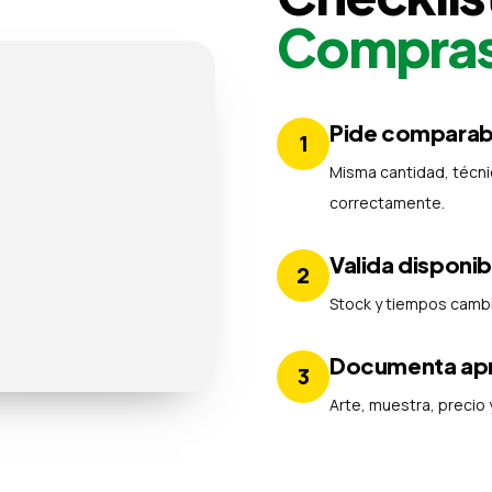
Compra
Pide comparab
1
Misma cantidad, técn
correctamente.
Valida disponib
2
Stock y tiempos cambia
Documenta ap
3
Arte, muestra, precio