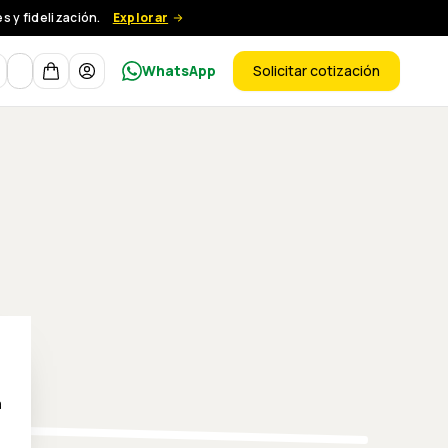
 y fidelización.
Explorar
Moneda
WhatsApp
Solicitar cotización
ductos
a