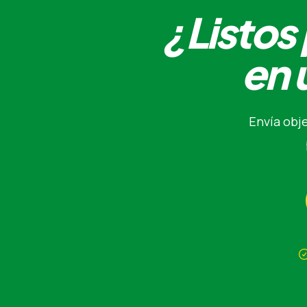
¿Listos 
en 
Envía obj