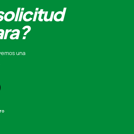
solicitud
ara?
lvemos una
.
ro