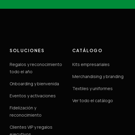
SOLUCIONES
CATÁLOGO
Regalos y reconocimiento
Kits empresariales
todo el año
Merchandising y branding
Onboarding y bienvenida
Textiles y uniformes
Eventos y activaciones
Ver todo el catálogo
Fidelización y
reconocimiento
Clientes VIP y regalos
ejecutivos