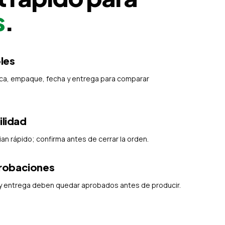
s
.
les
ica, empaque, fecha y entrega para comparar
ilidad
n rápido; confirma antes de cerrar la orden.
robaciones
 y entrega deben quedar aprobados antes de producir.