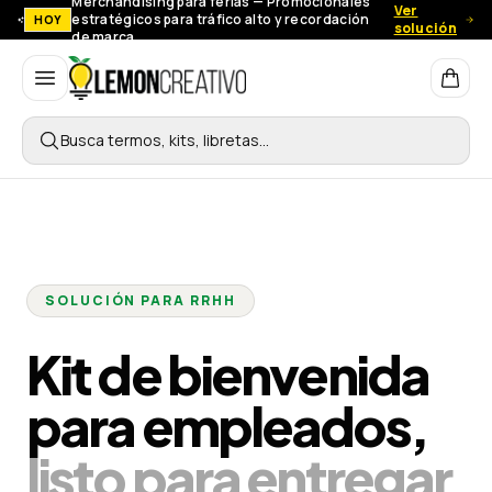
Merchandising para ferias — Promocionales
Ver
estratégicos para tráfico alto y recordación
HOY
solución
de marca.
Lemon Creativo
Busca termos, kits, libretas…
SOLUCIÓN PARA RRHH
Kit de bienvenida
para empleados,
listo para entregar