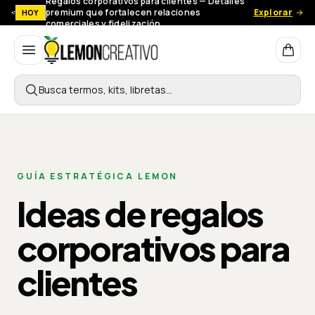
Regalos corporativos para clientes — Detalles
premium que fortalecen relaciones
Explorar
HOY
comerciales y fidelización.
Lemon Creativo
Busca termos, kits, libretas…
GUÍA ESTRATÉGICA LEMON
Ideas de regalos
corporativos para
clientes