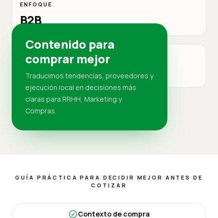
ENFOQUE
B2B
Contenido para
comprar mejor
MERCADO
RD
Traducimos tendencias, proveedores y
ejecución local en decisiones más
claras para RRHH, Marketing y
Compras.
GUÍA PRÁCTICA PARA DECIDIR MEJOR ANTES DE
COTIZAR
Contexto de compra