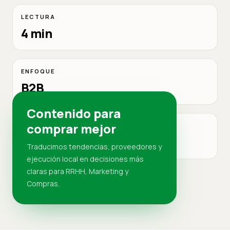
LECTURA
4 min
ENFOQUE
B2B
Contenido para
comprar mejor
MERCADO
RD
Traducimos tendencias, proveedores y
ejecución local en decisiones más
claras para RRHH, Marketing y
Compras.