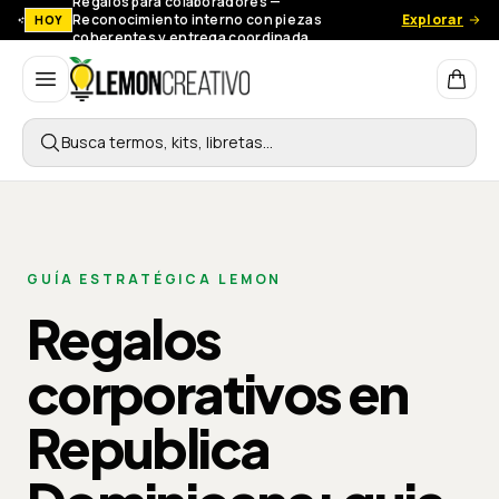
Regalos para colaboradores —
Reconocimiento interno con piezas
Explorar
HOY
coherentes y entrega coordinada.
Lemon Creativo
Busca termos, kits, libretas…
GUÍA ESTRATÉGICA LEMON
Regalos
corporativos en
Republica