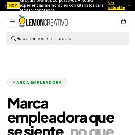
Kits para eventos corporativos — Activa
Ver
experiencias memorables con kits listos para
HOY
solución
ferias y congresos.
Lemon Creativo
Busca termos, kits, libretas…
MARCA EMPLEADORA
Marca
empleadora que
se siente,
no que