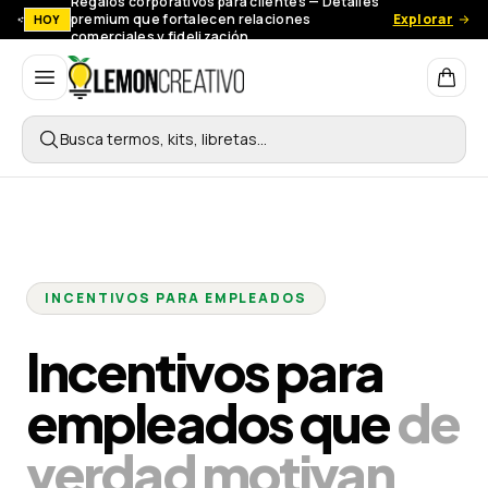
Regalos corporativos para clientes — Detalles
premium que fortalecen relaciones
Explorar
HOY
comerciales y fidelización.
Lemon Creativo
Busca termos, kits, libretas…
INCENTIVOS PARA EMPLEADOS
Incentivos para
empleados que
de
verdad motivan