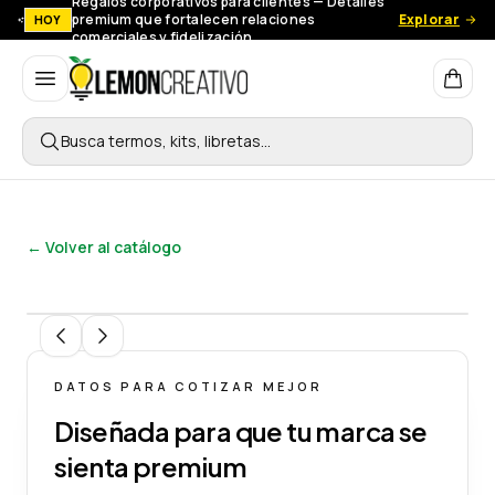
Regalos corporativos para clientes — Detalles
premium que fortalecen relaciones
Explorar
HOY
comerciales y fidelización.
Lemon Creativo
Busca termos, kits, libretas…
← Volver al catálogo
1
/
4
DATOS PARA COTIZAR MEJOR
Diseñada para que tu marca se
sienta premium