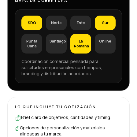
MAPA DE COBERTURA
SDQ
Norte
Este
Sur
Punta
Santiago
La
Online
Cana
Romana
Coordinación comercial pensada para
solicitudes empresariales con tiempos,
branding y distribución acordados.
LO QUE INCLUYE TU COTIZACIÓN
Brief claro de objetivos, cantidades y timing.
Opciones de personalización y materiales
alineadas a tu marca.