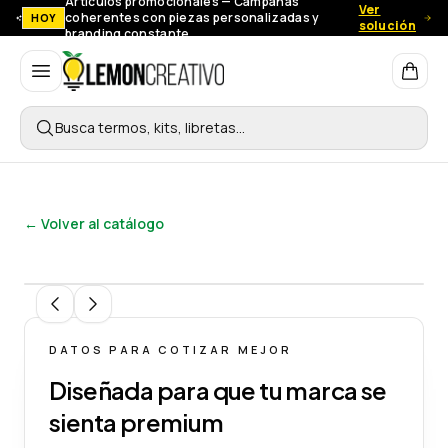
Artículos promocionales — Campañas
Ver
coherentes con piezas personalizadas y
HOY
solución
branding constante.
Lemon Creativo
Busca termos, kits, libretas…
← Volver al catálogo
1
/
5
DATOS PARA COTIZAR MEJOR
Diseñada para que tu marca se
sienta premium