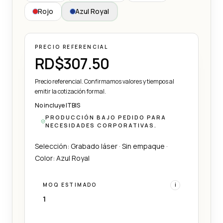
Rojo
Azul Royal
PRECIO REFERENCIAL
RD$307.50
Precio referencial. Confirmamos valores y tiempos al
emitir la cotización formal.
No incluye ITBIS
PRODUCCIÓN BAJO PEDIDO PARA
NECESIDADES CORPORATIVAS.
Selección: Grabado láser · Sin empaque ·
Color: Azul Royal
MOQ ESTIMADO
i
1