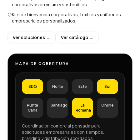
corporativos premium y sostenibles.
Kits de bienvenida corporativos, textiles y uniformes
empresariales personalizados.
Ver soluciones →
Ver catálogo →
MAPA DE COBERTURA
SDQ
Norte
Este
Sur
Punta
Santiago
La
Online
Cana
Romana
Coordinación comercial pensada para
solicitudes empresariales con tiempos,
branding y distribución acordados.