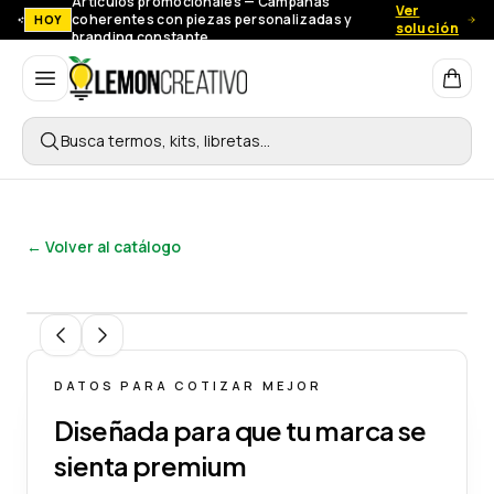
Artículos promocionales — Campañas
Ver
coherentes con piezas personalizadas y
HOY
solución
branding constante.
Lemon Creativo
Busca termos, kits, libretas…
← Volver al catálogo
1
/
7
DATOS PARA COTIZAR MEJOR
Diseñada para que tu marca se
sienta premium