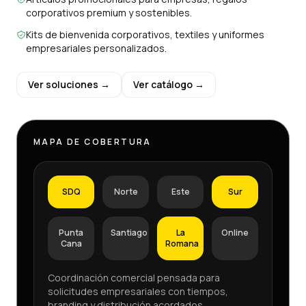
corporativos premium y sostenibles.
Kits de bienvenida corporativos, textiles y uniformes
empresariales personalizados.
Ver soluciones →
Ver catálogo →
MAPA DE COBERTURA
SDQ
Norte
Este
Sur
Punta
Santiago
La
Online
Cana
Romana
Coordinación comercial pensada para
solicitudes empresariales con tiempos,
branding y distribución acordados.