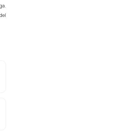
ga.
del