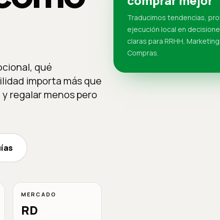
comprar mejor
Traducimos tendencias, pr
ejecución local en decision
claras para RRHH, Marketing
Compras.
ocional, qué
ilidad importa más que
 y regalar menos pero
uías
MERCADO
RD