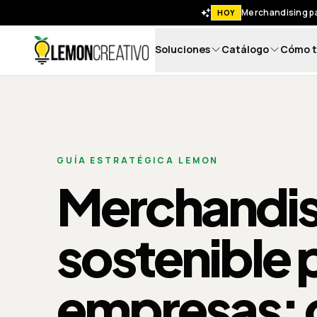
Merchandising pa
HOY
Soluciones
Catálogo
Cómo t
Lemon Creativo
GUÍA ESTRATÉGICA LEMON
Merchandis
sostenible 
empresas: