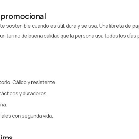
o promocional
e sostenible cuando es útil, dura y se usa. Una libreta de pa
un termo de buena calidad que la persona usa todos los días 
orio. Cálido y resistente.
prácticos y duraderos.
ina.
riales con segunda vida.
aims