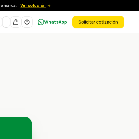
de marca.
Ver solución
Moneda
WhatsApp
Solicitar cotización
ductos