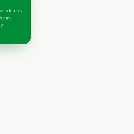
oveedores y
es más
 y