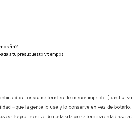
campaña?
neada a tu presupuesto y tiempos.
ombina dos cosas: materiales de menor impacto (bambú, yu
tilidad —que la gente lo use y lo conserve en vez de botarlo.
 ecológico no sirve de nada si la pieza termina en la basura a