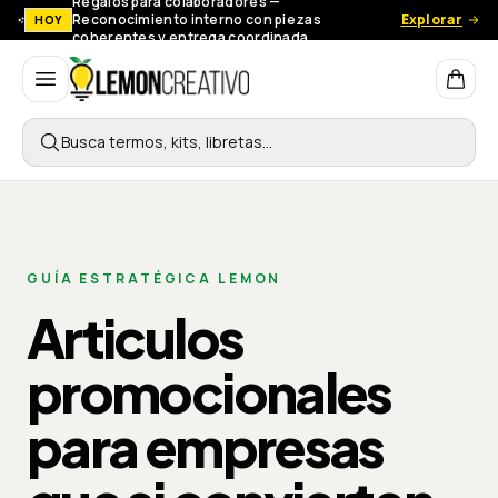
Regalos para colaboradores —
Reconocimiento interno con piezas
Explorar
HOY
coherentes y entrega coordinada.
Lemon Creativo
Busca termos, kits, libretas…
GUÍA ESTRATÉGICA LEMON
Articulos
promocionales
para empresas