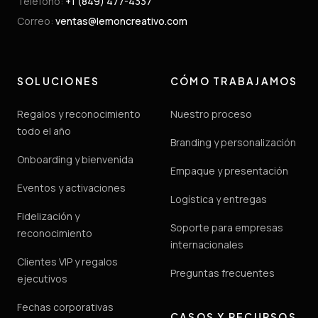
Teléfono
:
+1 (849) 477-4337
Correo
:
ventas@lemoncreativo.com
SOLUCIONES
CÓMO TRABAJAMOS
Regalos y reconocimiento
Nuestro proceso
todo el año
Branding y personalización
Onboarding y bienvenida
Empaque y presentación
Eventos y activaciones
Logística y entregas
Fidelización y
Soporte para empresas
reconocimiento
internacionales
Clientes VIP y regalos
Preguntas frecuentes
ejecutivos
Fechas corporativas
CASOS Y RECURSOS