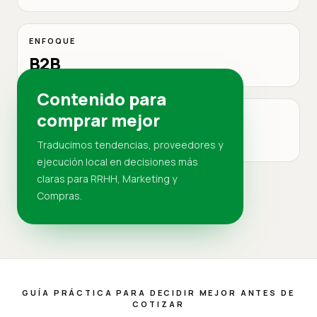
ENFOQUE
B2B
Contenido para
comprar mejor
MERCADO
RD
Traducimos tendencias, proveedores y
ejecución local en decisiones más
claras para RRHH, Marketing y
Compras.
GUÍA PRÁCTICA PARA DECIDIR MEJOR ANTES DE
COTIZAR