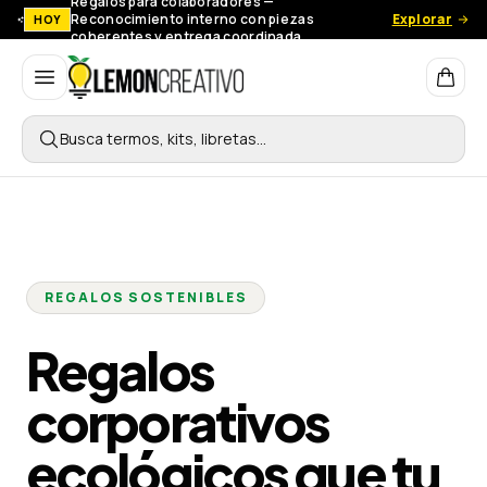
Regalos para colaboradores —
Reconocimiento interno con piezas
Explorar
HOY
coherentes y entrega coordinada.
Lemon Creativo
Busca termos, kits, libretas…
REGALOS SOSTENIBLES
Regalos
corporativos
ecológicos que tu