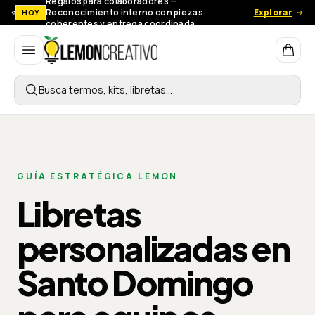
Regalos para colaboradores —
Reconocimiento interno con piezas
Explorar
HOY
coherentes y entrega coordinada.
Lemon Creativo
Busca termos, kits, libretas…
GUÍA ESTRATÉGICA LEMON
Libretas
personalizadas en
Santo Domingo