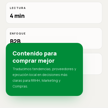
LECTURA
4 min
ENFOQUE
B2B
Contenido para
comprar mejor
MERCADO
RD
Traducimos tendencias, proveedores y
ejecución local en decisiones más
claras para RRHH, Marketing y
Compras.