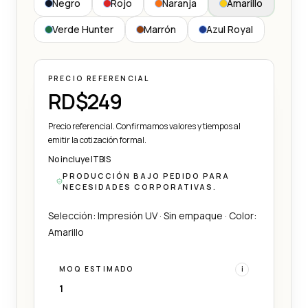
Negro
Rojo
Naranja
Amarillo
Verde Hunter
Marrón
Azul Royal
PRECIO REFERENCIAL
RD$249
Precio referencial. Confirmamos valores y tiempos al
emitir la cotización formal.
No incluye ITBIS
PRODUCCIÓN BAJO PEDIDO PARA
NECESIDADES CORPORATIVAS.
Selección: Impresión UV · Sin empaque · Color:
Amarillo
MOQ ESTIMADO
i
1