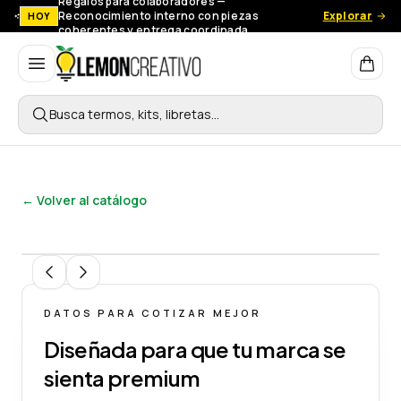
Regalos para colaboradores —
Reconocimiento interno con piezas
Explorar
HOY
coherentes y entrega coordinada.
Lemon Creativo
Busca termos, kits, libretas…
← Volver al catálogo
1
/
7
DATOS PARA COTIZAR MEJOR
Diseñada para que tu marca se
sienta premium