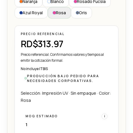
Naranja
Blanco
Rosado Fucsia
Azul Royal
Rosa
Gris
PRECIO REFERENCIAL
RD$313.97
Precio referencial. Confirmamos valores y tiempos al
emitir la cotización formal.
No incluye ITBIS
PRODUCCIÓN BAJO PEDIDO PARA
NECESIDADES CORPORATIVAS.
Selección: Impresión UV · Sin empaque · Color:
Rosa
MOQ ESTIMADO
i
1