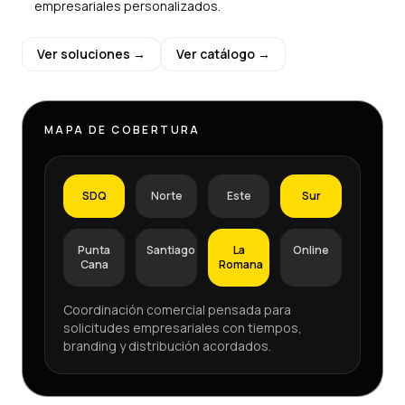
empresariales personalizados.
Ver soluciones →
Ver catálogo →
MAPA DE COBERTURA
SDQ
Norte
Este
Sur
Punta
Santiago
La
Online
Cana
Romana
Coordinación comercial pensada para
solicitudes empresariales con tiempos,
branding y distribución acordados.