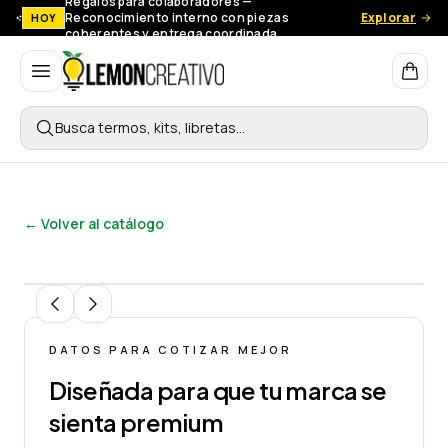
Regalos para colaboradores —
Reconocimiento interno con piezas
Explorar
HOY
coherentes y entrega coordinada.
Lemon Creativo
Busca termos, kits, libretas…
← Volver al catálogo
1
/
16
DATOS PARA COTIZAR MEJOR
Diseñada para que tu marca se
sienta premium