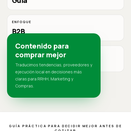
Guía
ENFOQUE
B2B
Contenido para
comprar mejor
MERCADO
RD
Traducimos tendencias, proveedores y
ejecución local en decisiones más
claras para RRHH, Marketing y
Compras.
GUÍA PRÁCTICA PARA DECIDIR MEJOR ANTES DE
COTIZAR