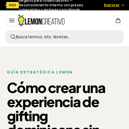
Regalos para colaboradores —
Reconocimiento interno con piezas
Explorar
HOY
coherentes y entrega coordinada.
Lemon Creativo
Busca termos, kits, libretas…
GUÍA ESTRATÉGICA LEMON
Cómo crear una
experiencia de
gifting