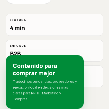
LECTURA
4 min
ENFOQUE
B2B
Contenido para
comprar mejor
MERCADO
RD
Traducimos tendencias, proveedores y
ejecución local en decisiones más
claras para RRHH, Marketing y
Compras.