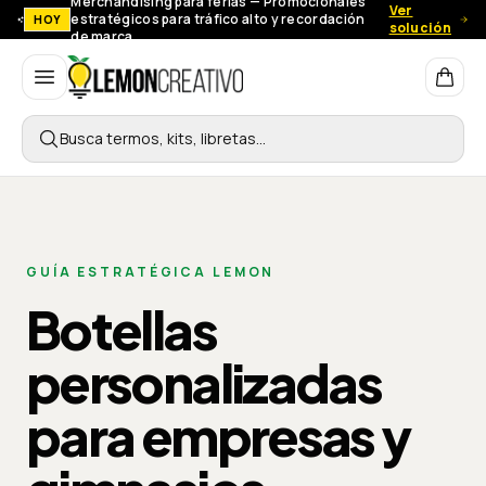
Merchandising para ferias — Promocionales
Ver
estratégicos para tráfico alto y recordación
HOY
solución
de marca.
Lemon Creativo
Busca termos, kits, libretas…
GUÍA ESTRATÉGICA LEMON
Botellas
personalizadas
para empresas y