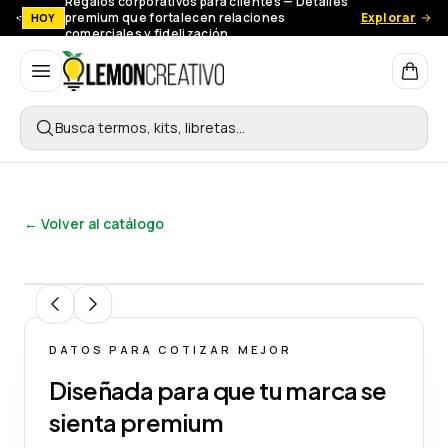
Regalos corporativos para clientes — Detalles
premium que fortalecen relaciones
Explorar
HOY
comerciales y fidelización.
Lemon Creativo
Busca termos, kits, libretas…
← Volver al catálogo
1
/
6
DATOS PARA COTIZAR MEJOR
Diseñada para que tu marca se
sienta premium