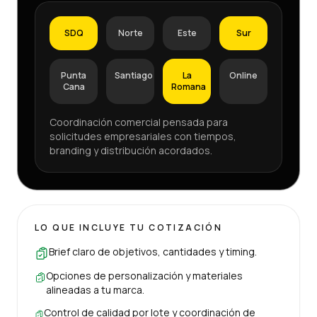
SDQ
Norte
Este
Sur
Punta
Santiago
La
Online
Cana
Romana
Coordinación comercial pensada para
solicitudes empresariales con tiempos,
branding y distribución acordados.
LO QUE INCLUYE TU COTIZACIÓN
Brief claro de objetivos, cantidades y timing.
Opciones de personalización y materiales
alineadas a tu marca.
Control de calidad por lote y coordinación de