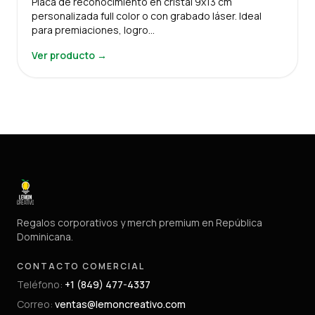
Placa de reconocimiento en cristal 9x13 cm
personalizada full color o con grabado láser. Ideal
para premiaciones, logro…
Ver producto →
Regalos corporativos y merch premium en República
Dominicana.
CONTACTO COMERCIAL
Teléfono
:
+1 (849) 477-4337
Correo
:
ventas@lemoncreativo.com