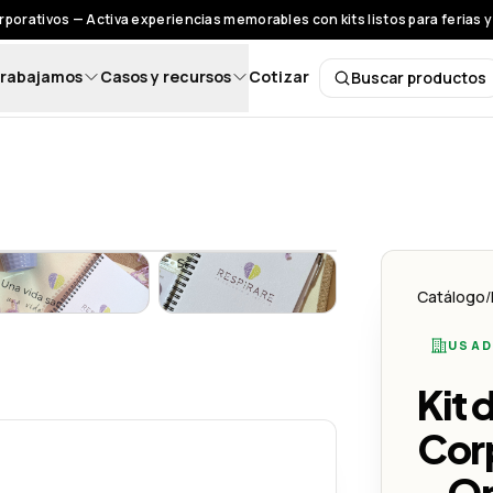
rporativos — Activa experiencias memorables con kits listos para ferias 
rabajamos
Casos y recursos
Cotizar
Buscar productos
Buscar pro
– Onboarding con Identidad
 Corporativo sin Lanyard – Onboarding con Identidad
Kit de Bienvenida Corporativo sin Lanyard – Onboarding con
Kit de Bienvenida Corporativo sin
Catálogo
/
USAD
– Onboarding con Identidad
Kit 
Corp
– O