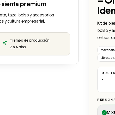
e sienta premium
Ide
breta, taza, bolso y accesorios
s y cultura empresarial.
Kit de bie
bolso y a
onboardin
Tiempo de producción
2 a 4 días
Merchand
Libretas 
MOQ E
1
PERSON
Mix