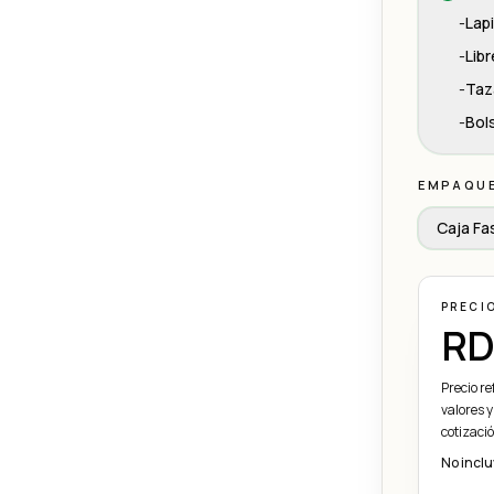
-
Lap
-
Libr
-
Taz
-
Bol
EMPAQU
Caja Fas
PRECI
RD
Precio r
valores y
cotizaci
No inclu