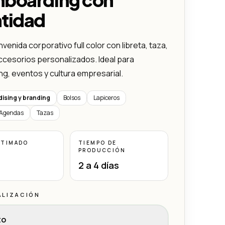
ntidad
nvenida corporativo full color con libreta, taza,
ccesorios personalizados. Ideal para
g, eventos y cultura empresarial.
ising y branding
Bolsos
Lapiceros
y Agendas
Tazas
STIMADO
TIEMPO DE
PRODUCCIÓN
2 a 4 días
ALIZACIÓN
to