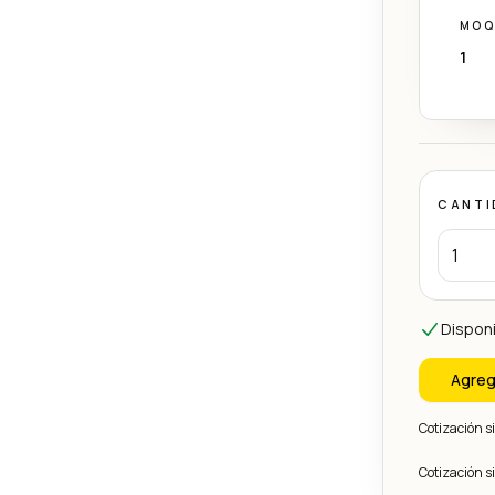
MOQ
1
CANTI
Disponi
Agreg
Cotización 
Cotización 