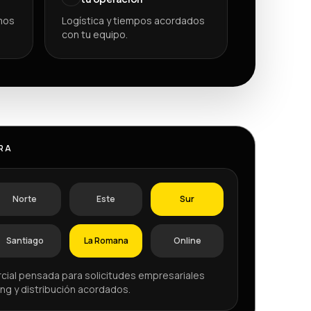
mos
Logística y tiempos acordados
con tu equipo.
RA
Norte
Este
Sur
Santiago
La Romana
Online
cial pensada para solicitudes empresariales
ng y distribución acordados.