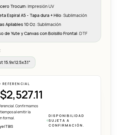
icero Trocum
:
Impresión UV
eta Espiral A5 - Tapa dura + Hilo
:
Sublimación
as Apilables 10 Oz
:
Sublimación
so de Yute y Canvas con Bolsillo Frontal
:
DTF
E
t 15.9x12.5x3.1"
O REFERENCIAL
$2,527.11
eferencial. Confirmamos
 tiempos al emitir la
DISPONIBILIDAD
ón formal.
SUJETA A
CONFIRMACIÓN.
ye ITBIS