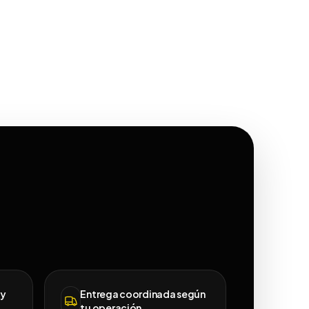
 y
Entrega coordinada según
tu operación