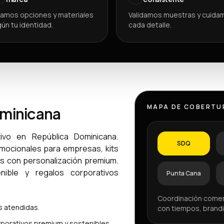
amos opciones y materiales
Validamos muestras y cuida
ún tu identidad.
cada detalle.
MAPA DE COBERTU
ominicana
ivo en República Dominicana.
SDQ
omocionales para empresas, kits
os con personalización premium.
ible y regalos corporativos
Punta Cana
Coordinación comer
 atendidas.
con tiempos, brandi
porativos premium y sostenibles.