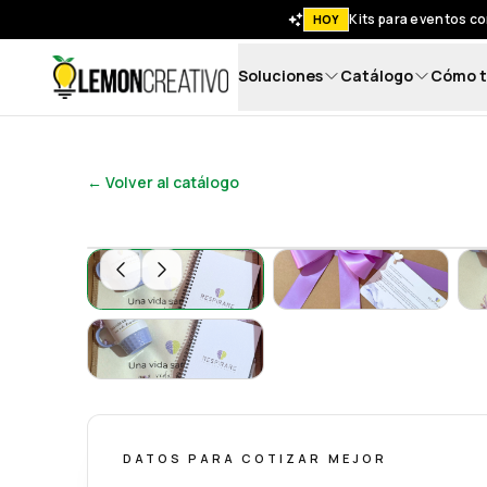
Kits para eventos co
HOY
Soluciones
Catálogo
Cómo t
Lemon Creativo
← Volver al catálogo
Kit de Bienvenida Corporativo sin Lanyard 
Kit de Bienvenida
Kit de Bienvenida Corporativo sin Lanyard 
DATOS PARA COTIZAR MEJOR