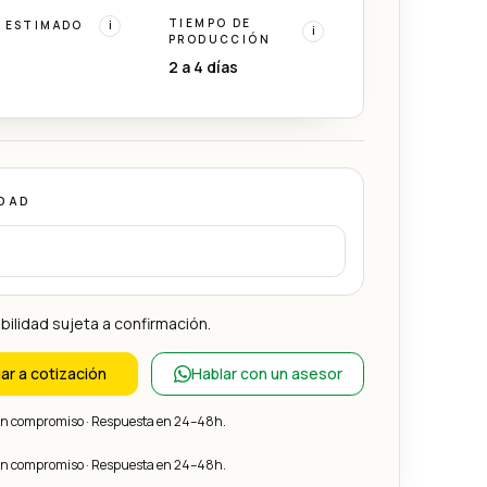
TIEMPO DE
 ESTIMADO
i
i
PRODUCCIÓN
2 a 4 días
DAD
bilidad sujeta a confirmación.
ar a cotización
Hablar con un asesor
sin compromiso · Respuesta en 24–48h.
sin compromiso · Respuesta en 24–48h.