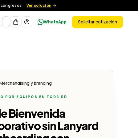
y congresos.
Ver solución
Moneda
WhatsApp
Solicitar cotización
ductos
 Identidad
 Lanyard – Onboarding con Identidad
Merchandising y branding
O POR EQUIPOS EN TODA RD
de Bienvenida
orativo sin Lanyard
nboarding con