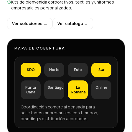
Kits de bienvenida corporativos, textiles y uniformes
empresariales personalizados.
Ver soluciones →
Ver catálogo →
MAPA DE COBERTURA
SDQ
Norte
Este
Sur
Punta
Santiago
La
Online
Cana
Romana
Coordinación comercial pensada para
solicitudes empresariales con tiempos,
branding y distribución acordados.