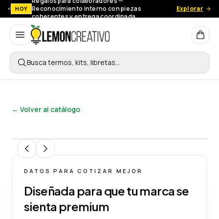
Regalos para colaboradores —
Reconocimiento interno con piezas
Explorar
HOY
coherentes y entrega coordinada.
Lemon Creativo
Busca termos, kits, libretas…
← Volver al catálogo
1
/
8
DATOS PARA COTIZAR MEJOR
Diseñada para que tu marca se
sienta premium