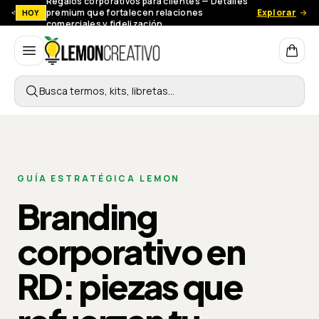
Regalos corporativos para clientes — Detalles
premium que fortalecen relaciones
Explorar
HOY
comerciales y fidelización.
Lemon Creativo
Busca termos, kits, libretas…
GUÍA ESTRATÉGICA LEMON
Branding
corporativo en
RD: piezas que