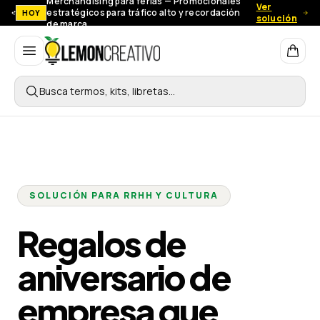
Merchandising para ferias — Promocionales
Ver
estratégicos para tráfico alto y recordación
HOY
solución
de marca.
Lemon Creativo
Busca termos, kits, libretas…
SOLUCIÓN PARA RRHH Y CULTURA
Regalos de
aniversario de
empresa que