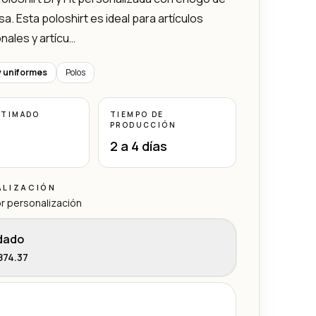
a. Esta poloshirt es ideal para artículos
ales y artícu…
y uniformes
Polos
STIMADO
TIEMPO DE
PRODUCCIÓN
2 a 4 días
ALIZACIÓN
r personalización
dado
74.37