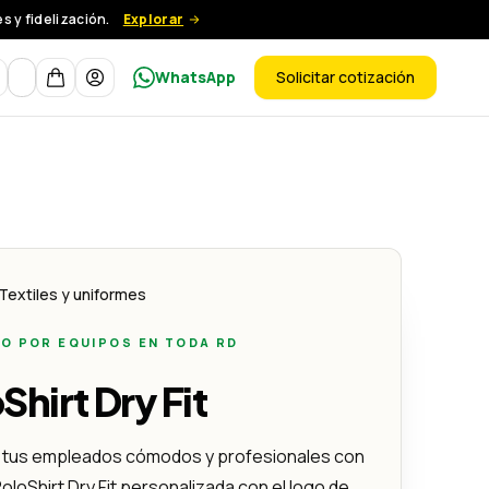
 y fidelización.
Explorar
Moneda
WhatsApp
Solicitar cotización
ductos
Textiles y uniformes
O POR EQUIPOS EN TODA RD
Shirt Dry Fit
 tus empleados cómodos y profesionales con
oloShirt Dry Fit personalizada con el logo de