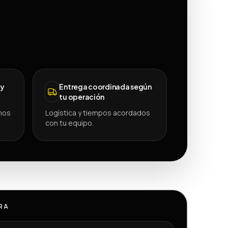
 y
Entrega coordinada según
tu operación
mos
Logística y tiempos acordados
con tu equipo.
RA