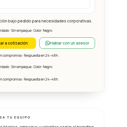
ción bajo pedido para necesidades corporativas.
ordado · Sin empaque · Color: Negro
ar a cotización
Hablar con un asesor
sin compromiso · Respuesta en 24–48h.
ordado · Sin empaque · Color: Negro
sin compromiso · Respuesta en 24–48h.
ISA TU EQUIPO
e técnica, empaque y variantes según el branding.