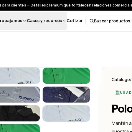
 para clientes — Detalles premium que fortalecen relaciones comerciales
rabajamos
Casos y recursos
Cotizar
Buscar productos
Buscar pro
PoloShirt Dry Fit
PoloShirt Dry Fit
Catálogo
/
USAD
PoloShirt Dry Fit
PoloShirt Dry Fit
Polo
PoloShirt Dry Fit
PoloShirt Dry Fit
Mantén a
nuestra P