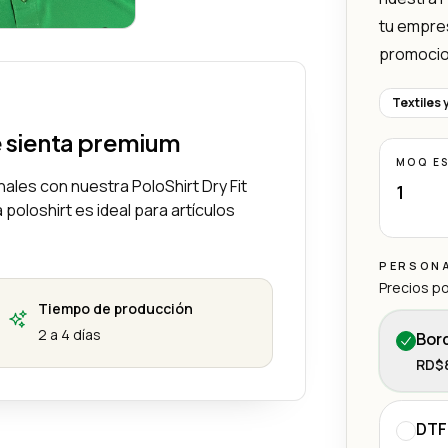
PoloShirt Dry Fit
tu empres
promocion
Textiles 
e sienta premium
MOQ E
les con nuestra PoloShirt Dry Fit
1
poloshirt es ideal para artículos
PERSON
Precios po
Tiempo de producción
2 a 4 días
Bor
RD$8
DTF