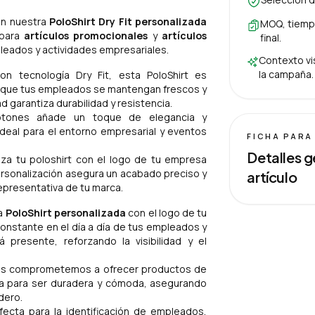
on nuestra
PoloShirt Dry Fit personalizada
MOQ, tiempo
 para
artículos promocionales
y
artículos
final.
mpleados y actividades empresariales.
Contexto vis
la campaña.
n tecnología Dry Fit, esta PoloShirt es
do que tus empleados se mantengan frescos y
d garantiza durabilidad y resistencia.
otones añade un toque de elegancia y
ideal para el entorno empresarial y eventos
FICHA PARA
Detalles g
za tu poloshirt con el logo de tu empresa
rsonalización asegura un acabado preciso y
artículo
epresentativa de tu marca.
na
PoloShirt personalizada
con el logo de tu
nstante en el día a día de tus empleados y
presente, reforzando la visibilidad y el
os comprometemos a ofrecer productos de
ñada para ser duradera y cómoda, asegurando
dero.
fecta para la identificación de empleados,