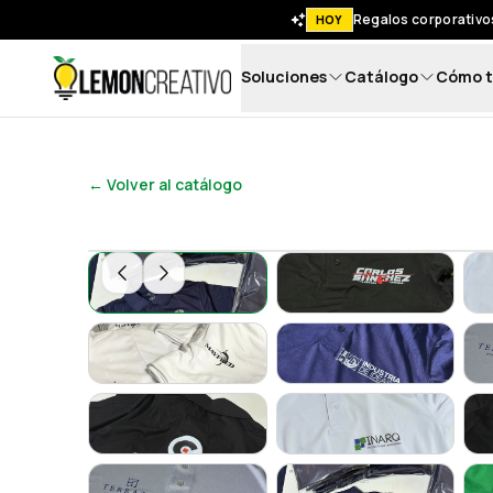
Regalos corporativos
HOY
Soluciones
Catálogo
Cómo t
Lemon Creativo
← Volver al catálogo
PoloShirt Dry Fit
PoloShirt Dry Fit
PoloShirt Dry Fit - Lemon Creativo
PoloShirt Dry Fit
PoloShirt Dry Fit
PoloShirt Dry Fit