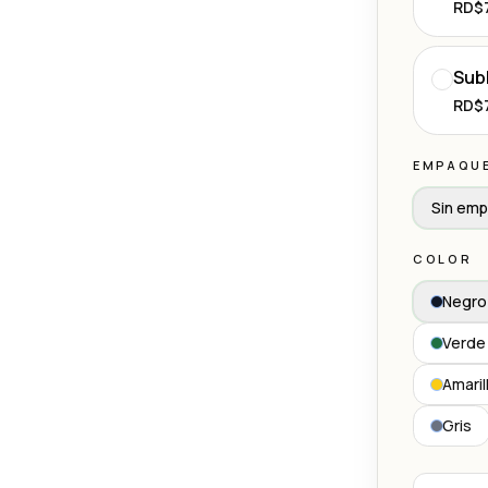
RD$
Sub
RD$
EMPAQU
Sin em
COLOR
Negro
Verde 
Amaril
Gris