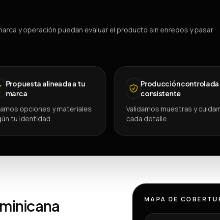
arca y operación puedan evaluar el producto sin enredos y pasar
Propuesta alineada a tu
Producción controlada
marca
consistente
amos opciones y materiales
Validamos muestras y cuida
ún tu identidad.
cada detalle.
MAPA DE COBERTU
ominicana