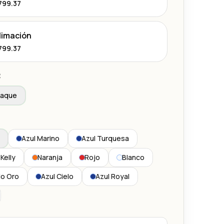
799.37
limación
799.37
E
paque
Azul Marino
Azul Turquesa
Kelly
Naranja
Rojo
Blanco
lo Oro
Azul Cielo
Azul Royal