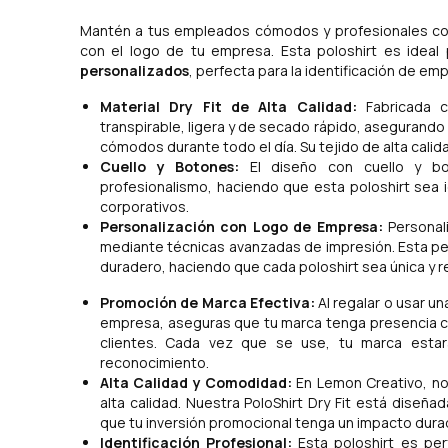
Mantén a tus empleados cómodos y profesionales c
con el logo de tu empresa. Esta poloshirt es ideal
personalizados
, perfecta para la identificación de e
Material Dry Fit de Alta Calidad:
Fabricada co
transpirable, ligera y de secado rápido, aseguran
cómodos durante todo el día. Su tejido de alta calida
Cuello y Botones:
El diseño con cuello y b
profesionalismo, haciendo que esta poloshirt sea 
corporativos.
Personalización con Logo de Empresa:
Personali
mediante técnicas avanzadas de impresión. Esta pe
duradero, haciendo que cada poloshirt sea única y r
Promoción de Marca Efectiva:
Al regalar o usar u
empresa, aseguras que tu marca tenga presencia co
clientes. Cada vez que se use, tu marca estará 
reconocimiento.
Alta Calidad y Comodidad:
En Lemon Creativo, n
alta calidad. Nuestra PoloShirt Dry Fit está dise
que tu inversión promocional tenga un impacto dura
Identificación Profesional:
Esta poloshirt es per