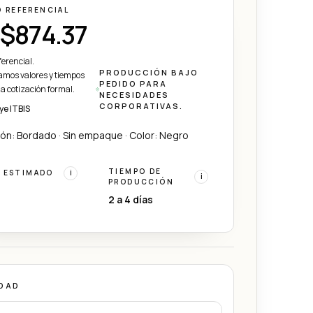
O REFERENCIAL
$874.37
ferencial.
PRODUCCIÓN BAJO
mos valores y tiempos
PEDIDO PARA
 la cotización formal.
NECESIDADES
CORPORATIVAS.
ye ITBIS
ón: Bordado · Sin empaque · Color: Negro
TIEMPO DE
 ESTIMADO
i
i
PRODUCCIÓN
2 a 4 días
DAD