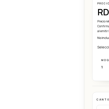
PRECI
RD
Precio re
Confirma
al emitir
No inclu
Selecci
MOQ
1
CANTI