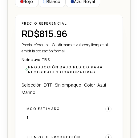
Rojo
Blanco
Azul Royal
PRECIO REFERENCIAL
RD$815.96
Precio referencial. Confirmamos valores y tiempos al
emitir la cotización formal.
No incluye ITBIS
PRODUCCIÓN BAJO PEDIDO PARA
NECESIDADES CORPORATIVAS.
Selección: DTF · Sin empaque · Color: Azul
Marino
MOQ ESTIMADO
i
1
TIEMPO DE PRODUCCIÓN
i