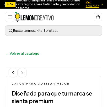
Merchandising para ferias — Promocionales
Ver
estratégicos para tráfico alto y recordación
HOY
solución
de marca.
Lemon Creativo
Busca termos, kits, libretas…
← Volver al catálogo
1
/
12
DATOS PARA COTIZAR MEJOR
Diseñada para que tu marca se
sienta premium