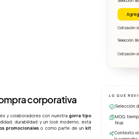
Selección: B
Agreg
Cotización 
Selección: B
Cotización 
LO QUE REV
compra corporativa
Selección d
ntes y colaboradores con nuestra
gorra tipo
MOQ, tiempo
didad, durabilidad y un look moderno, esta
final.
os promocionales
o como parte de un
kit
Contexto vis
la campaña.