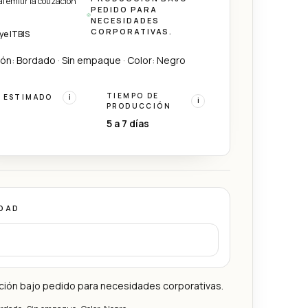
l emitir la cotización
PEDIDO PARA
NECESIDADES
CORPORATIVAS.
ye ITBIS
ón: Bordado · Sin empaque · Color: Negro
TIEMPO DE
 ESTIMADO
i
i
PRODUCCIÓN
5 a 7 días
DAD
ción bajo pedido para necesidades corporativas.