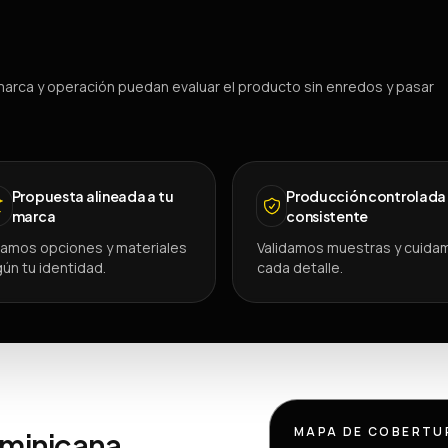
arca y operación puedan evaluar el producto sin enredos y pasar
Propuesta alineada a tu
Producción controlada
marca
consistente
amos opciones y materiales
Validamos muestras y cuida
ún tu identidad.
cada detalle.
MAPA DE COBERTU
ominicana