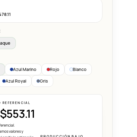
78.11
E
paque
Azul Marino
Rojo
Blanco
Azul Royal
Gris
O REFERENCIAL
$553.11
ferencial.
mos valores y
PRODUCCIÓN BAJO