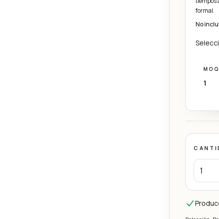
tiempos a
formal.
No inclu
Selecci
MOQ
1
CANTI
Produc