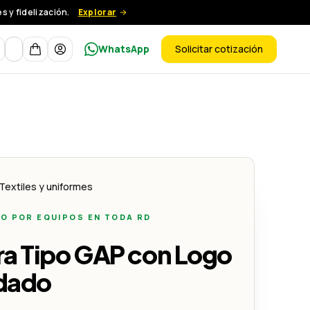
 y fidelización.
Explorar
Moneda
WhatsApp
Solicitar cotización
ductos
 - Lemon Creativo
Textiles y uniformes
O POR EQUIPOS EN TODA RD
ra Tipo GAP con Logo
dado