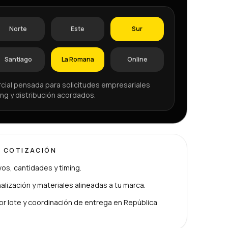
Norte
Este
Sur
Santiago
La Romana
Online
cial pensada para solicitudes empresariales
ng y distribución acordados.
U COTIZACIÓN
ivos, cantidades y timing.
lización y materiales alineadas a tu marca.
or lote y coordinación de entrega en República