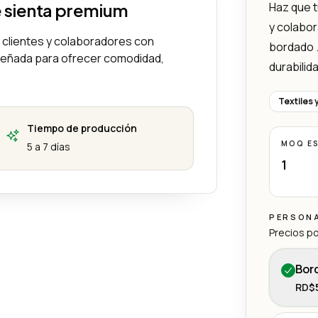
e sienta premium
Haz que t
y colabor
s clientes y colaboradores con
bordado 
iseñada para ofrecer comodidad,
durabilid
Textiles 
Tiempo de producción
MOQ E
5 a 7 días
1
PERSON
Precios po
Bor
RD$5