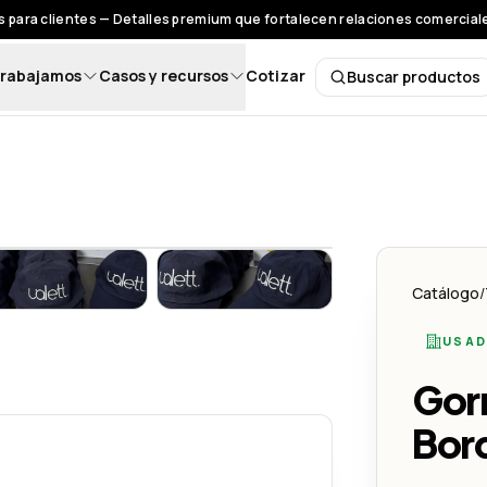
 para clientes — Detalles premium que fortalecen relaciones comerciales
rabajamos
Casos y recursos
Cotizar
Buscar productos
Buscar pro
 Creativo
on Logo Bordado - Lemon Creativo
Gorra Tipo GAP con Logo Bordado - Lemon Creativo
Gorra Tipo GAP con Logo Bordado
Catálogo
/
USAD
 Creativo
Gor
Bor