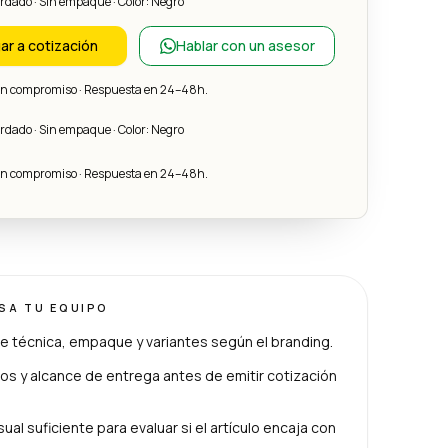
ordado · Sin empaque · Color: Negro
ar a cotización
Hablar con un asesor
sin compromiso · Respuesta en 24–48h.
ordado · Sin empaque · Color: Negro
sin compromiso · Respuesta en 24–48h.
ISA TU EQUIPO
e técnica, empaque y variantes según el branding.
s y alcance de entrega antes de emitir cotización
ual suficiente para evaluar si el artículo encaja con