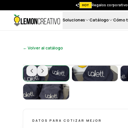
Regalos corporativos
HOY
Soluciones
Catálogo
Cómo t
Lemon Creativo
← Volver al catálogo
Gorra Tipo GAP con Logo Bordado - Lemon
Gorra Tipo GAP c
Gorra Tipo GAP con Logo Bordado - Lemon
DATOS PARA COTIZAR MEJOR