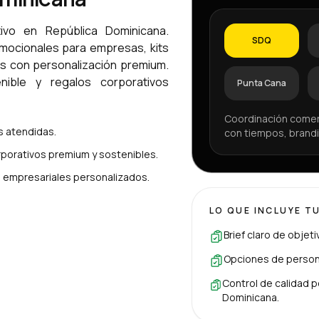
ivo en República Dominicana.
SDQ
omocionales para empresas, kits
os con personalización premium.
ible y regalos corporativos
Punta Cana
Coordinación comer
 atendidas.
con tiempos, brandi
porativos premium y sostenibles.
es empresariales personalizados.
LO QUE INCLUYE T
Brief claro de objet
Opciones de persona
Control de calidad p
Dominicana.