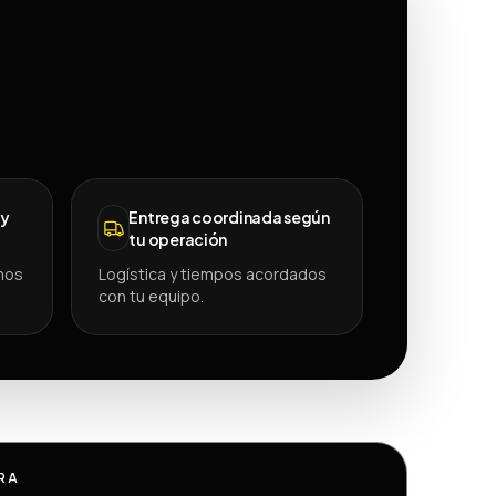
 y
Entrega coordinada según
tu operación
mos
Logística y tiempos acordados
con tu equipo.
RA