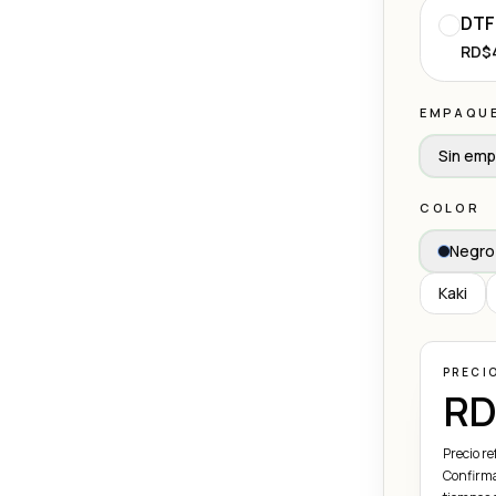
DTF
RD$4
EMPAQU
Sin em
COLOR
Negro
Kaki
PRECI
RD
Precio re
Confirma