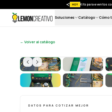
Kits para eventos co
HOY
Soluciones
Catálogo
Cómo t
Lemon Creativo
← Volver al catálogo
Gift Box | La Magia de Agradecer - Lemon C
Gift Box | La Mag
Gift Box | La Magia de Agradecer - Lemon C
Gift Box | La Mag
DATOS PARA COTIZAR MEJOR