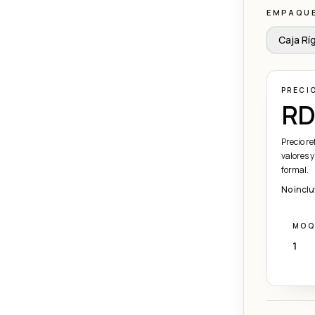
EMPAQU
Caja Rí
PRECI
RD
Precio r
valores y
formal.
No inclu
MOQ
1