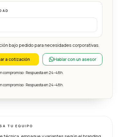
DAD
ción bajo pedido para necesidades corporativas.
ar a cotización
Hablar con un asesor
sin compromiso · Respuesta en 24–48h.
sin compromiso · Respuesta en 24–48h.
ISA TU EQUIPO
e técnica, empaque y variantes según el branding.