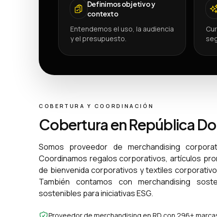
Definimos objetivo y
contexto
Entendemos el uso, la audiencia
Cur
y el presupuesto.
seg
COBERTURA Y COORDINACIÓN
Cobertura en República D
Somos proveedor de merchandising corporat
Coordinamos regalos corporativos, artículos pr
de bienvenida corporativos y textiles corporativ
También contamos con merchandising sosten
sostenibles para iniciativas ESG.
Proveedor de merchandising en RD con 296+ marcas