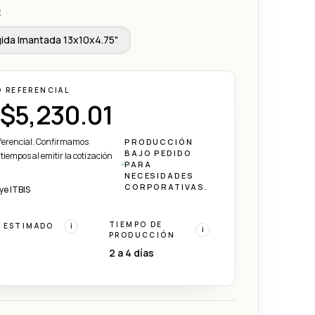
E
gida Imantada 13x10x4.75"
O REFERENCIAL
$5,230.01
eferencial. Confirmamos
PRODUCCIÓN
BAJO PEDIDO
 tiempos al emitir la cotización
PARA
NECESIDADES
CORPORATIVAS.
ye ITBIS
TIEMPO DE
 ESTIMADO
i
i
PRODUCCIÓN
2 a 4 días