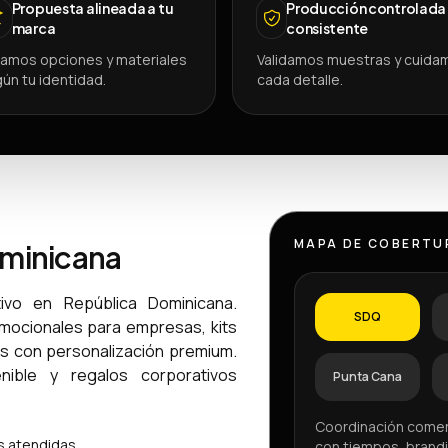
Propuesta alineada a tu
Producción controlada
marca
consistente
amos opciones y materiales
Validamos muestras y cuida
ún tu identidad.
cada detalle.
MAPA DE COBERTU
ominicana
ivo en República Dominicana.
SDQ
omocionales para empresas, kits
os con personalización premium.
ible y regalos corporativos
Punta Cana
Coordinación comer
 atendidas.
con tiempos, brandi