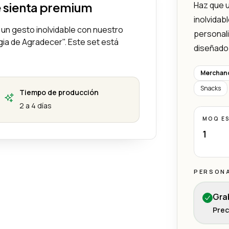
e sienta premium
Haz que u
inolvidab
 un gesto inolvidable con nuestro
personali
gia de Agradecer". Este set está
diseñado 
Merchand
Snacks
Tiempo de producción
2 a 4 días
MOQ E
1
PERSON
Gra
Prec