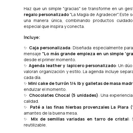
Haz que un simple "gracias" se transforme en un ges
regalo personalizado
"La Magia de Agradecer". Este s
una manera única, combinando productos cuidad
especial que inspira y conecta.
Incluye:
✨
Caja personalizada
: Diseñada especialmente para 
mensaje
"Lo más grande empieza en un simple 'gra
desde el primer momento.
✨
Agenda leather y lapicero personalizado
: Un dúo
valoran organización y estilo. La agenda incluye sepa
cada día.
✨
Mini cake de turrón 1/4 lb y galletas de masa madr
endulzar el momento.
✨
Chocolates Chocal (5 unidades)
: Una experienci
calidad.
✨
Paté a las finas hierbas provenzales La Piara (
amantes de la buena mesa.
✨
Mix de semillas variadas en tarro de cristal
:
reutilizable.