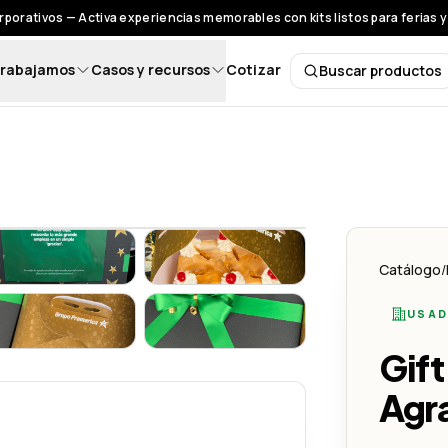
rporativos — Activa experiencias memorables con kits listos para ferias 
rabajamos
Casos y recursos
Cotizar
Buscar productos
Buscar pro
reativo
ia de Agradecer - Lemon Creativo
Gift Box | La Magia de Agradecer - Lemon Creativo
Gift Box | La Magia de Agradecer
Catálogo
/
USAD
reativo
ia de Agradecer - Lemon Creativo
Gift Box | La Magia de Agradecer - Lemon Creativo
Gift Box | La Magia de Agradecer
Gift
Agr