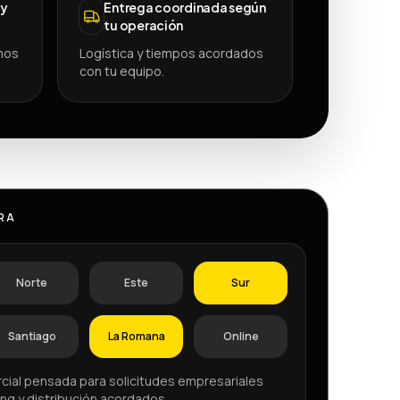
 y
Entrega coordinada según
tu operación
mos
Logística y tiempos acordados
con tu equipo.
RA
Norte
Este
Sur
Santiago
La Romana
Online
cial pensada para solicitudes empresariales
ng y distribución acordados.