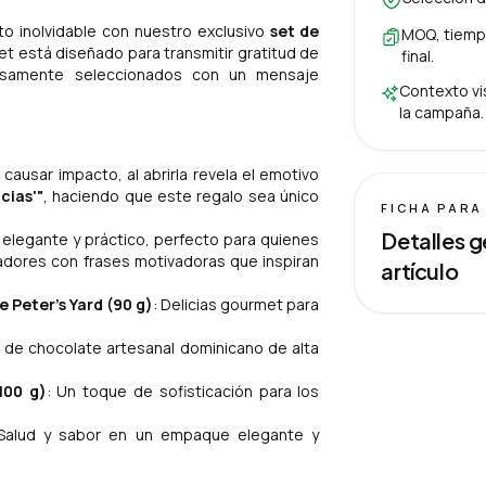
to inolvidable con nuestro exclusivo
set de
MOQ, tiempo
et está diseñado para transmitir gratitud de
final.
osamente seleccionados con un mensaje
Contexto vis
la campaña.
causar impacto, al abrirla revela el emotivo
cias'"
, haciendo que este regalo sea único
FICHA PARA
Detalles g
 elegante y práctico, perfecto para quienes
radores con frases motivadoras que inspiran
artículo
e Peter's Yard (90 g)
: Delicias gourmet para
a de chocolate artesanal dominicano de alta
100 g)
: Un toque de sofisticación para los
 Salud y sabor en un empaque elegante y