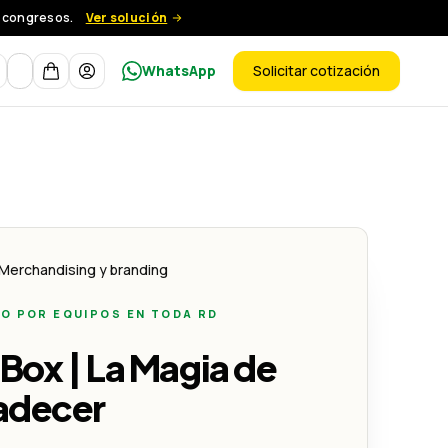
y congresos.
Ver solución
Moneda
WhatsApp
Solicitar cotización
ductos
 - Lemon Creativo
Merchandising y branding
O POR EQUIPOS EN TODA RD
 - Lemon Creativo
 Box | La Magia de
adecer