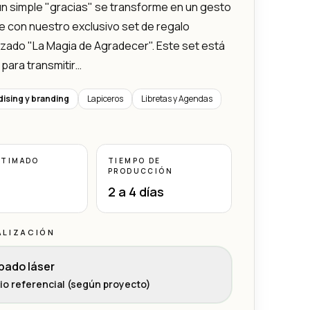
n simple "gracias" se transforme en un gesto
le con nuestro exclusivo set de regalo
zado "La Magia de Agradecer". Este set está
para transmitir…
ising y branding
Lapiceros
Libretas y Agendas
STIMADO
TIEMPO DE
PRODUCCIÓN
2 a 4 días
ALIZACIÓN
bado láser
io referencial (según proyecto)