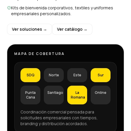
Kits de bienvenida corporativos, textiles y uniformes
empresariales personalizados.
Ver soluciones →
Ver catálogo →
MAPA DE COBERTURA
SDQ
Norte
Este
Sur
Punta
Santiago
La
Online
Cana
Romana
Coordinación comercial pensada para
solicitudes empresariales con tiempos,
branding y distribución acordados.