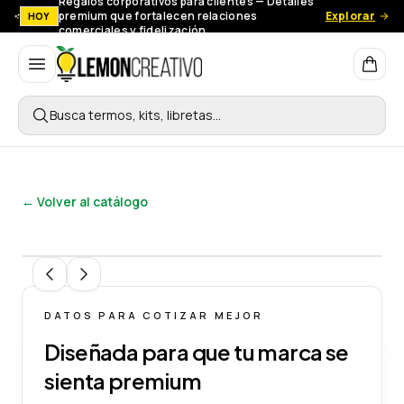
Regalos corporativos para clientes — Detalles
premium que fortalecen relaciones
Explorar
HOY
comerciales y fidelización.
Lemon Creativo
Busca termos, kits, libretas…
← Volver al catálogo
1
/
4
DATOS PARA COTIZAR MEJOR
Diseñada para que tu marca se
sienta premium