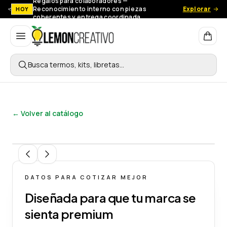
Regalos para colaboradores —
Reconocimiento interno con piezas
Explorar
HOY
coherentes y entrega coordinada.
Lemon Creativo
Busca termos, kits, libretas…
← Volver al catálogo
1
/
9
DATOS PARA COTIZAR MEJOR
Diseñada para que tu marca se
sienta premium