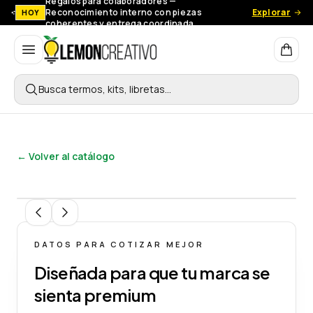
Regalos para colaboradores —
Reconocimiento interno con piezas
Explorar
HOY
coherentes y entrega coordinada.
Lemon Creativo
Busca termos, kits, libretas…
← Volver al catálogo
1
/
7
DATOS PARA COTIZAR MEJOR
Diseñada para que tu marca se
sienta premium