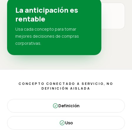
La anticipación es
PAÍS
rentable
RD
Usa cada concepto para tomar
mejores decisiones de compras
corporativas.
CONCEPTO CONECTADO A SERVICIO, NO
DEFINICIÓN AISLADA
Definición
Uso