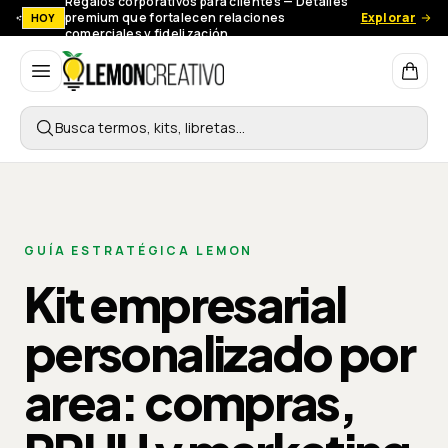
Regalos corporativos para clientes — Detalles
premium que fortalecen relaciones
Explorar
HOY
comerciales y fidelización.
Lemon Creativo
Busca termos, kits, libretas…
GUÍA ESTRATÉGICA LEMON
Kit empresarial
personalizado por
area: compras,