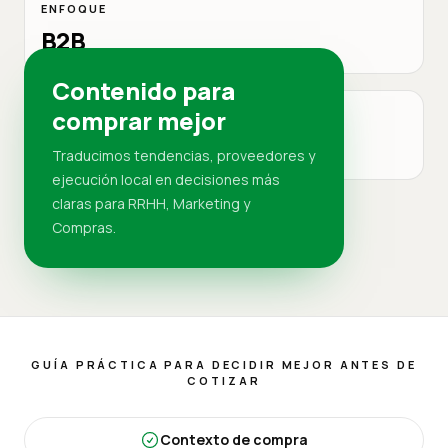
ENFOQUE
B2B
Contenido para
comprar mejor
MERCADO
RD
Traducimos tendencias, proveedores y
ejecución local en decisiones más
claras para RRHH, Marketing y
Compras.
GUÍA PRÁCTICA PARA DECIDIR MEJOR ANTES DE
COTIZAR
Contexto de compra