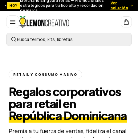
Merchandising para ferias — Promocionales
Ver
estratégicos para tráfico alto y recordación
HOY
solución
de marca.
Lemon Creativo
Busca termos, kits, libretas…
RETAIL Y CONSUMO MASIVO
Regalos corporativos
para retail en
República Dominicana
Premia a tu fuerza de ventas, fideliza el canal