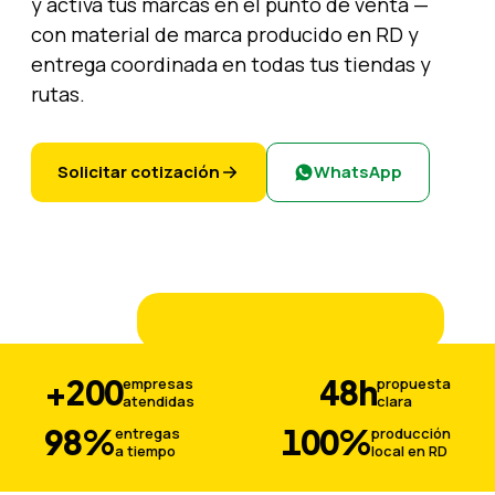
y activa tus marcas en el punto de venta —
con material de marca producido en RD y
entrega coordinada en todas tus tiendas y
rutas.
Solicitar cotización
WhatsApp
+200
48h
empresas
propuesta
atendidas
clara
98%
100%
entregas
producción
a tiempo
local en RD