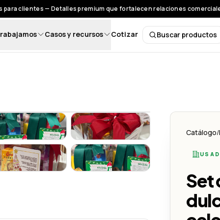
 para clientes — Detalles premium que fortalecen relaciones comerciales
rabajamos
Casos y recursos
Cotizar
Buscar productos
Buscar pro
ar juntos la magia de la Navidad" Kits empresariales personalizado 
na dulce pausa para celebrar juntos la magia de la Navidad" Kits em
Set de regalo: "Una dulce pausa para celebrar juntos la mag
Set de regalo: "Una dulce pausa p
Catálogo
/
USAD
ar juntos la magia de la Navidad" - Lemon Creativo
na dulce pausa para celebrar juntos la magia de la Navidad" - Lemon
Set de regalo: "Una dulce pausa para celebrar juntos la mag
Set de regalo: "Una dulce pausa p
Set 
ar juntos la magia de la Navidad" Kits empresariales personalizado 
dulc
cele