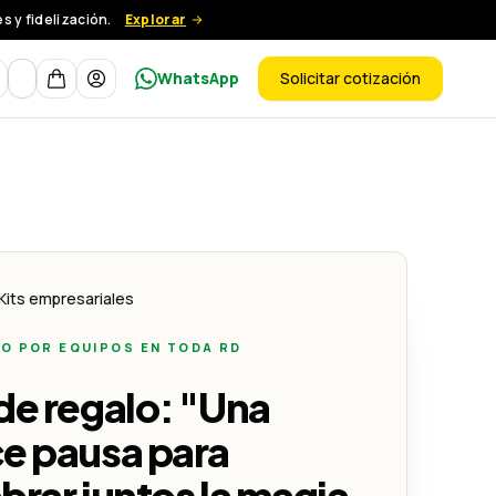
 y fidelización.
Explorar
Moneda
WhatsApp
Solicitar cotización
ductos
con logo
presariales personalizado con logo
ia de la Navidad" - Lemon Creativo
ara celebrar juntos la magia de la Navidad" Kits empresariales pers
Kits empresariales
O POR EQUIPOS EN TODA RD
 Creativo
ia de la Navidad" Kits empresariales personalizado con logo
ara celebrar juntos la magia de la Navidad" - Lemon Creativo
de regalo: "Una
con logo
e pausa para
brar juntos la magia