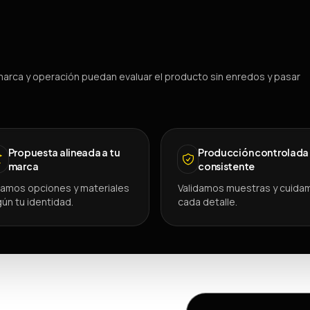
arca y operación puedan evaluar el producto sin enredos y pasar
Propuesta alineada a tu
Producción controlada
marca
consistente
amos opciones y materiales
Validamos muestras y cuida
ún tu identidad.
cada detalle.