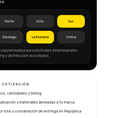
RA
Norte
Este
Sur
Santiago
La Romana
Online
cial pensada para solicitudes empresariales
ng y distribución acordados.
U COTIZACIÓN
ivos, cantidades y timing.
lización y materiales alineadas a tu marca.
or lote y coordinación de entrega en República