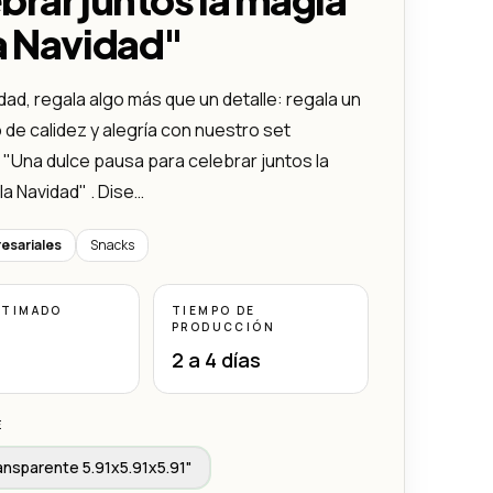
a Navidad"
dad, regala algo más que un detalle: regala un
e calidez y alegría con nuestro set
 "Una dulce pausa para celebrar juntos la
la Navidad" . Dise…
esariales
Snacks
STIMADO
TIEMPO DE
PRODUCCIÓN
2 a 4 días
E
ansparente 5.91x5.91x5.91"