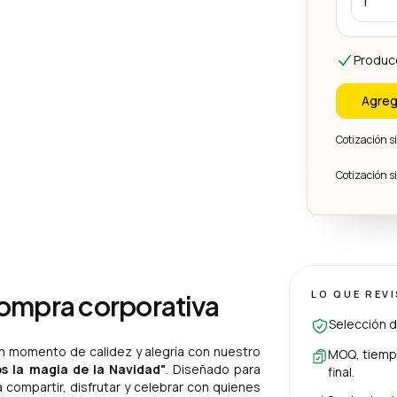
Produc
Agreg
Cotización 
Cotización 
LO QUE REV
compra corporativa
Selección d
un momento de calidez y alegría con nuestro
MOQ, tiempo
s la magia de la Navidad"
. Diseñado para
final.
 compartir, disfrutar y celebrar con quienes