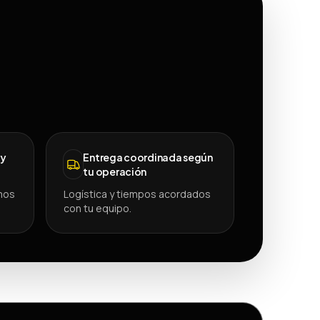
 y
Entrega coordinada según
tu operación
mos
Logística y tiempos acordados
con tu equipo.