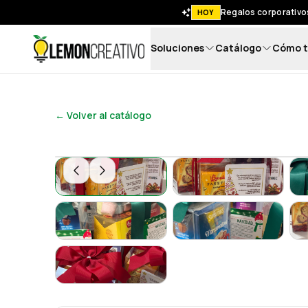
Regalos corporativos
HOY
Soluciones
Catálogo
Cómo t
Lemon Creativo
← Volver al catálogo
Set de regalo: "Una dulce pausa para celebr
Set de regalo: "U
Set de regalo: "Una dulce pausa para celebr
Set de regalo: "U
Set de regalo: "Una dulce pausa para celebr