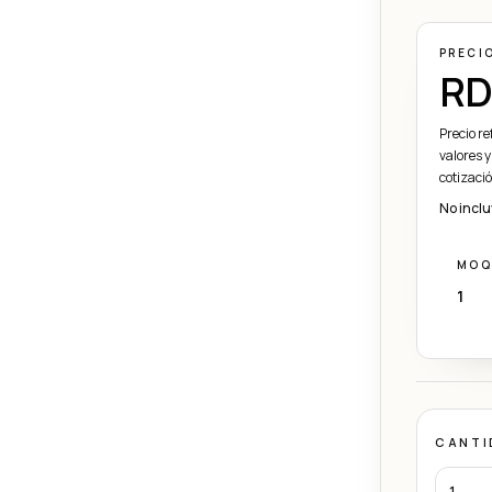
PRECI
RD
Precio r
valores y
cotizaci
No inclu
MOQ
1
CANTI