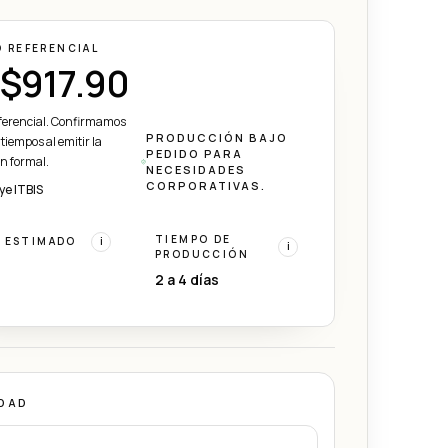
O REFERENCIAL
$917.90
eferencial. Confirmamos
PRODUCCIÓN BAJO
 tiempos al emitir la
PEDIDO PARA
ón formal.
NECESIDADES
CORPORATIVAS.
ye ITBIS
TIEMPO DE
 ESTIMADO
i
i
PRODUCCIÓN
2 a 4 días
DAD