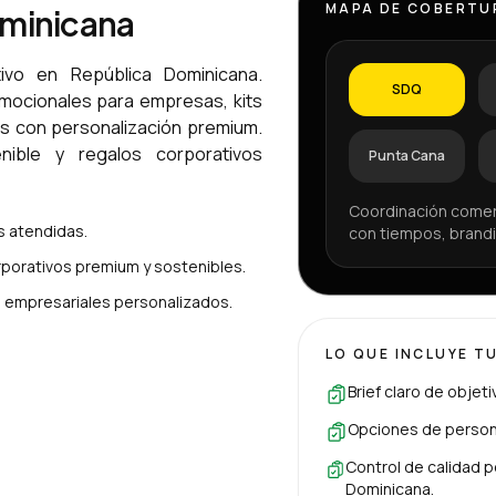
MAPA DE COBERTU
ominicana
ivo en República Dominicana.
SDQ
omocionales para empresas, kits
os con personalización premium.
ible y regalos corporativos
Punta Cana
Coordinación comer
 atendidas.
con tiempos, brandi
porativos premium y sostenibles.
es empresariales personalizados.
LO QUE INCLUYE T
Brief claro de objet
Opciones de persona
Control de calidad p
Dominicana.