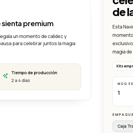
de l
e sienta premium
Esta Navi
momento d
 regala un momento de calidez y
pausa para celebrar juntos la magia
exclusivo
magia de 
Kits empr
Tiempo de producción
2 a 4 días
MOQ E
1
EMPAQU
Caja Tr