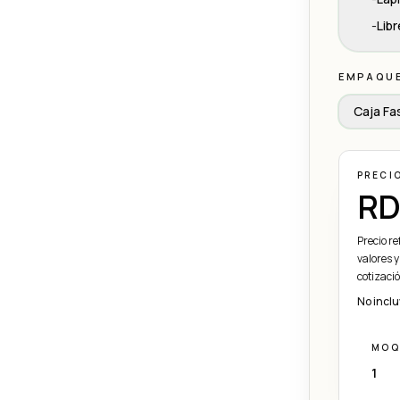
-
Lib
EMPAQU
Caja Fas
PRECI
RD
Precio r
valores y
cotizaci
No inclu
MOQ
1