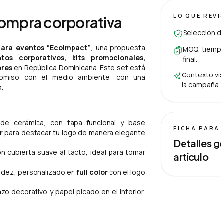
LO QUE REV
compra corporativa
Selección d
para eventos “EcoImpact”
, una propuesta
MOQ, tiempo
ntos corporativos, kits promocionales,
final.
ores
en República Dominicana. Este set está
Contexto vis
romiso con el medio ambiente, con una
la campaña.
.
e cerámica, con tapa funcional y base
FICHA PARA
r
para destacar tu logo de manera elegante
Detalles g
n cubierta suave al tacto, ideal para tomar
artículo
luidez; personalizado en
full color
con el logo
o decorativo y papel picado en el interior,