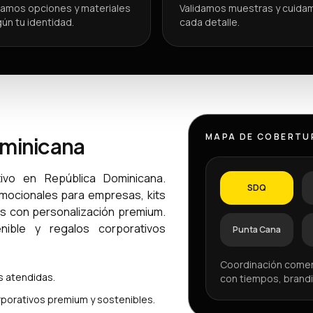
amos opciones y materiales
Validamos muestras y cuida
ún tu identidad.
cada detalle.
MAPA DE COBERTU
ominicana
ivo en República Dominicana.
SDQ
omocionales para empresas, kits
os con personalización premium.
ible y regalos corporativos
Punta Cana
Coordinación comer
 atendidas.
con tiempos, brandi
porativos premium y sostenibles.