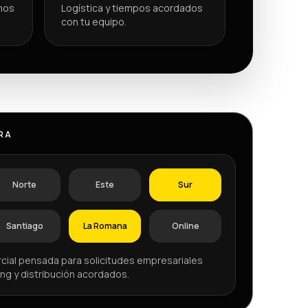
mos
Logística y tiempos acordados
con tu equipo.
RA
Norte
Este
Sur
Santiago
La Romana
Online
cial pensada para solicitudes empresariales
ng y distribución acordados.