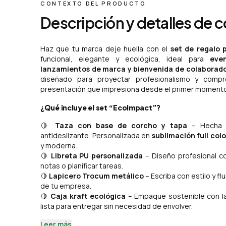
CONTEXTO DEL PRODUCTO
Descripción y detalles de 
Haz que tu marca deje huella con el
set de regalo 
funcional, elegante y ecológica, ideal para
eve
lanzamientos de marca y bienvenida de colaborad
diseñado para proyectar profesionalismo y comp
presentación que impresiona desde el primer momento
¿Qué incluye el set “EcoImpact”?
🍋
Taza con base de corcho y tapa
– Hecha d
antideslizante. Personalizada en
sublimación full colo
y moderna.
🍋
Libreta PU personalizada
– Diseño profesional co
notas o planificar tareas.
🍋
Lapicero Trocum metálico
– Escriba con estilo y f
de tu empresa.
🍋
Caja kraft ecológica
– Empaque sostenible con laz
lista para entregar sin necesidad de envolver.
Leer más