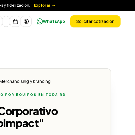
 y fidelización.
Explorar
Moneda
WhatsApp
Solicitar cotización
ductos
Merchandising y branding
O POR EQUIPOS EN TODA RD
mon Creativo
 Corporativo
oImpact"