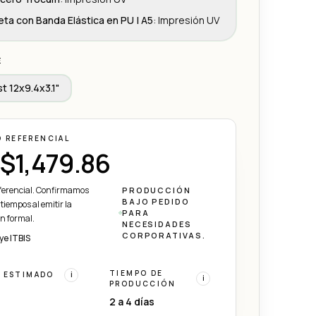
reta con Banda Elástica en PU | A5
:
Impresión UV
E
t 12x9.4x3.1"
O REFERENCIAL
$1,479.86
eferencial. Confirmamos
PRODUCCIÓN
BAJO PEDIDO
 tiempos al emitir la
PARA
ón formal.
NECESIDADES
CORPORATIVAS.
ye ITBIS
TIEMPO DE
 ESTIMADO
i
i
PRODUCCIÓN
2 a 4 días