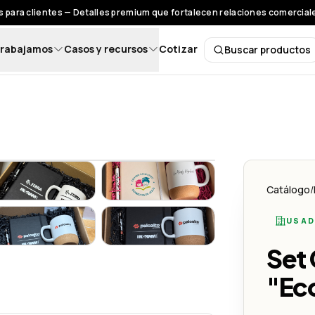
 para clientes — Detalles premium que fortalecen relaciones comerciales
rabajamos
Casos y recursos
Cotizar
Buscar productos
Buscar pro
ivo
"EcoImpact"
Set Corporativo "EcoImpact"
Set Corporativo "EcoImpact"
Catálogo
/
USAD
"EcoImpact"
Set Corporativo "EcoImpact" - Lemon Creativo
Set Corporativo "EcoImpact" - Le
Set
ivo
"Ec