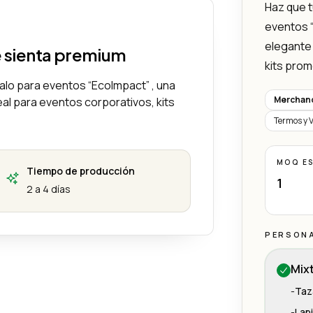
Haz que t
eventos “
elegante 
e sienta premium
kits prom
galo para eventos “EcoImpact” , una
Merchand
eal para eventos corporativos, kits
Termos y 
MOQ E
Tiempo de producción
1
2 a 4 días
PERSON
Mix
-
Taz
-
Lap