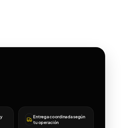
 y
Entrega coordinada según
tu operación