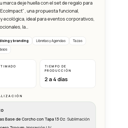
u marca deje huella con el set de regalo para
EcoImpact” , una propuesta funcional,
y ecológica, ideal para eventos corporativos,
ocionales, la…
ising y branding
Libretas y Agendas
Tazas
Vasos
STIMADO
TIEMPO DE
PRODUCCIÓN
2 a 4 días
ALIZACIÓN
to
as Base de Corcho con Tapa 13 Oz
:
Sublimación
icero Trocum
:
Impresión UV