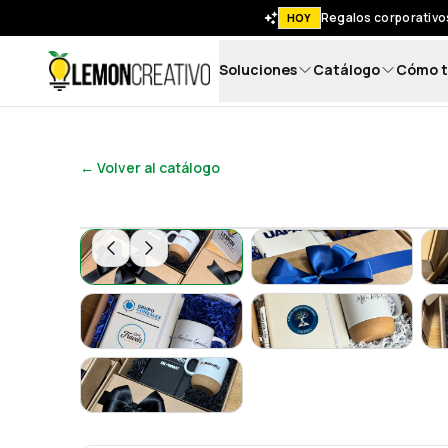
Regalos corporativos
HOY
Soluciones
Catálogo
Cómo t
Lemon Creativo
← Volver al catálogo
Set Corporativo "EcoImpact" - Lemon Creat
Set Corporativo 
Set Corporativo "EcoImpact"
Set Corporativo 
Set Corporativo "EcoImpact" - Lemon Creat