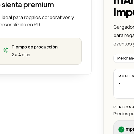
e sienta premium
Impu
 ideal para regalos corporativos y
ersonalízalo en RD.
Cargador 
para rega
eventos y
Tiempo de producción
2 a 4 días
Merchand
MOQ E
1
PERSON
Precios po
Imp