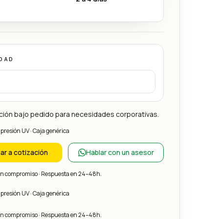
DAD
ción bajo pedido para necesidades corporativas.
mpresión UV · Caja genérica
ar a cotización
Hablar con un asesor
sin compromiso · Respuesta en 24–48h.
mpresión UV · Caja genérica
sin compromiso · Respuesta en 24–48h.