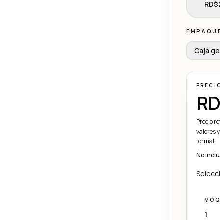
RD$2
EMPAQU
Caja ge
PRECI
RD
Precio r
valores y
formal.
No inclu
Selecci
MOQ
1