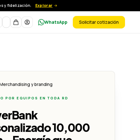
 y fidelización.
Explorar
Moneda
WhatsApp
Solicitar cotización
ductos
a tu Marca
mAh – Energía que Impulsa tu Marca
Merchandising y branding
O POR EQUIPOS EN TODA RD
erBank
sonalizado 10,000
 – Energía que