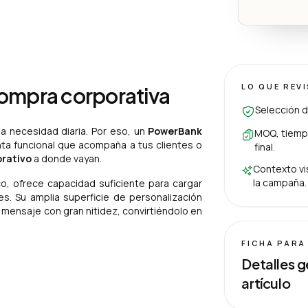
LO QUE REV
compra corporativa
Selección d
a necesidad diaria. Por eso, un
PowerBank
MOQ, tiempo
nta funcional que acompaña a tus clientes o
final.
orativo
a donde vayan.
Contexto vis
la campaña.
co, ofrece capacidad suficiente para cargar
es. Su amplia superficie de personalización
 mensaje con gran nitidez, convirtiéndolo en
FICHA PARA
Detalles g
artículo