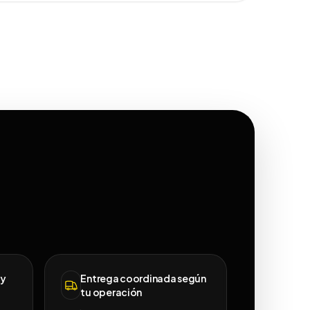
 y
Entrega coordinada según
tu operación