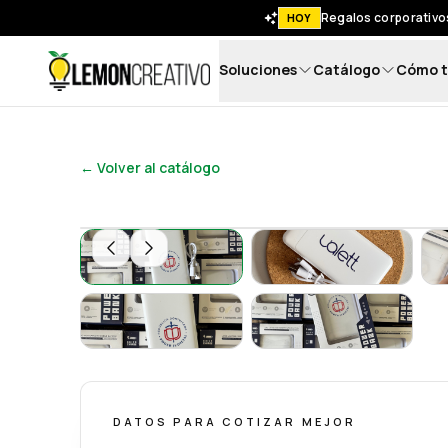
Regalos corporativos
HOY
Soluciones
Catálogo
Cómo t
Lemon Creativo
← Volver al catálogo
POWERBANK
PowerBank Person
PowerBank Personalizado 10,000 mAh – Ene
PowerBank Person
DATOS PARA COTIZAR MEJOR