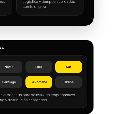
mos
Logística y tiempos acordados
con tu equipo.
RA
Norte
Este
Sur
Santiago
La Romana
Online
cial pensada para solicitudes empresariales
ng y distribución acordados.