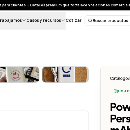
 para clientes — Detalles premium que fortalecen relaciones comerciales
rabajamos
Casos y recursos
Cotizar
Buscar productos
Buscar pro
alizado 10,000 mAh – Energía que Impulsa tu Marca
PowerBank Personalizado 10,000 mAh – Energía que Impuls
PowerBank Personalizado 10,000 
Catálogo
/
USAD
rgía que Impulsa tu Marca
alizado 10,000 mAh – Energía que Impulsa tu Marca
Pow
Per
mAh