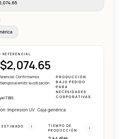
,074.65
E
nérica
O REFERENCIAL
$2,074.65
eferencial. Confirmamos
PRODUCCIÓN
BAJO PEDIDO
 tiempos al emitir la cotización
PARA
NECESIDADES
CORPORATIVAS.
ye ITBIS
ón: Impresión UV · Caja genérica
TIEMPO DE
 ESTIMADO
i
i
PRODUCCIÓN
2 a 4 días