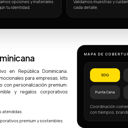
amos opciones y materiales
Validamos muestras y cuida
ún tu identidad.
cada detalle.
MAPA DE COBERTU
ominicana
ivo en República Dominicana.
SDQ
omocionales para empresas, kits
os con personalización premium.
ible y regalos corporativos
Punta Cana
Coordinación comer
 atendidas.
con tiempos, brandi
porativos premium y sostenibles.