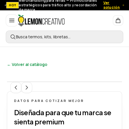
Merchandising para ferias — Promocionales
Ver
estratégicos para tráfico alto y recordación
HOY
solución
de marca.
Lemon Creativo
Busca termos, kits, libretas…
← Volver al catálogo
1
/
9
DATOS PARA COTIZAR MEJOR
Diseñada para que tu marca se
sienta premium