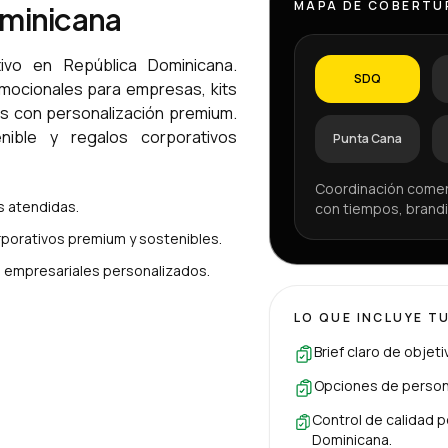
MAPA DE COBERTU
ominicana
ivo en República Dominicana.
SDQ
omocionales para empresas, kits
os con personalización premium.
ible y regalos corporativos
Punta Cana
Coordinación comer
 atendidas.
con tiempos, brandi
porativos premium y sostenibles.
es empresariales personalizados.
LO QUE INCLUYE T
Brief claro de objet
Opciones de persona
Control de calidad p
Dominicana.