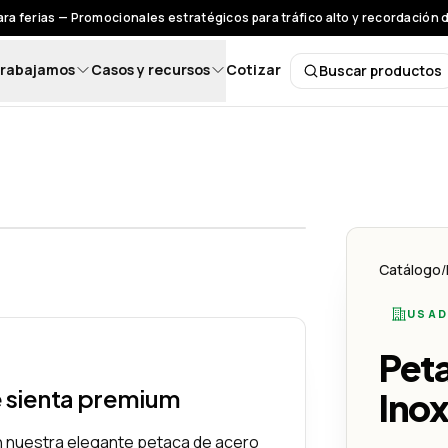
ra ferias — Promocionales estratégicos para tráfico alto y recordación 
rabajamos
Casos y recursos
Cotizar
Buscar productos
Buscar pro
vo
Inoxidable - Lemon Creativo
Catálogo
/
USAD
Pet
e sienta premium
Inox
on nuestra elegante petaca de acero