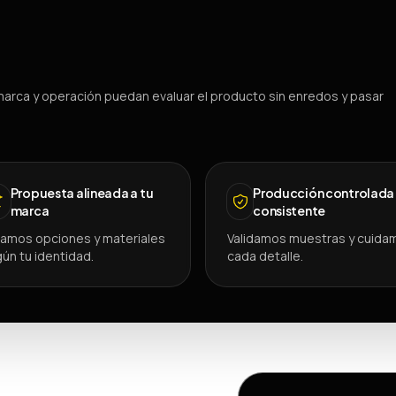
arca y operación puedan evaluar el producto sin enredos y pasar
Propuesta alineada a tu
Producción controlada
marca
consistente
amos opciones y materiales
Validamos muestras y cuida
ún tu identidad.
cada detalle.