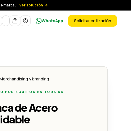
de marca.
Ver solución
Moneda
WhatsApp
Solicitar cotización
ductos
Merchandising y branding
O POR EQUIPOS EN TODA RD
aca de Acero
idable