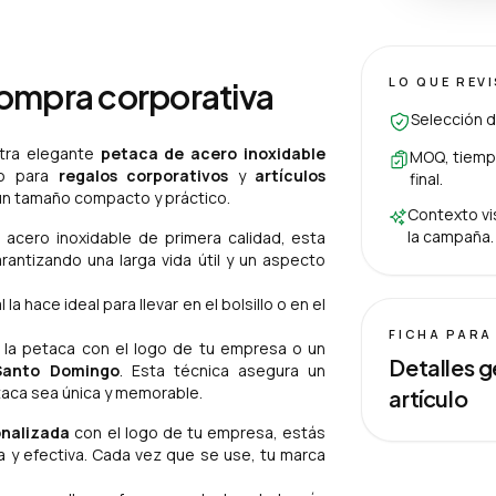
LO QUE REV
compra corporativa
Selección d
stra elegante
petaca de acero inoxidable
MOQ, tiempo
to para
regalos corporativos
y
artículos
final.
 un tamaño compacto y práctico.
Contexto vis
la campaña.
acero inoxidable de primera calidad, esta
rantizando una larga vida útil y un aspecto
 hace ideal para llevar en el bolsillo o en el
FICHA PARA
 la petaca con el logo de tu empresa o un
Detalles g
Santo Domingo
. Esta técnica asegura un
aca sea única y memorable.
artículo
nalizada
con el logo de tu empresa, estás
 y efectiva. Cada vez que se use, tu marca