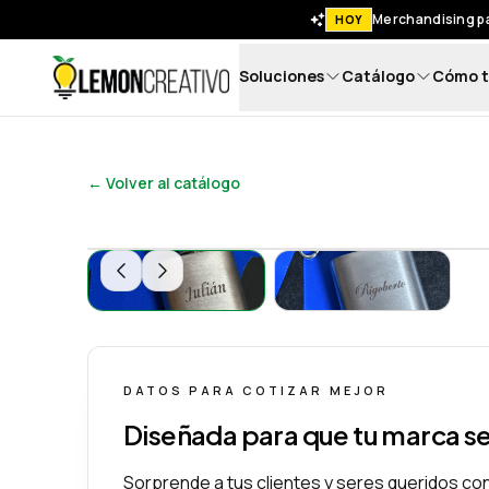
Merchandising pa
HOY
Soluciones
Catálogo
Cómo t
Lemon Creativo
← Volver al catálogo
Petaca de Acero Inoxidable - Lemon Creati
Petaca de Acero 
DATOS PARA COTIZAR MEJOR
Diseñada para que tu marca s
Sorprende a tus clientes y seres queridos c