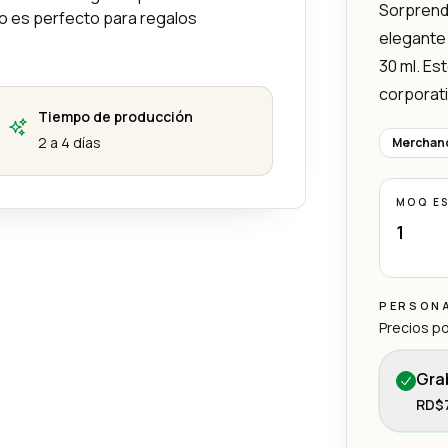
Sorprende
ulo es perfecto para regalos
elegante
30 ml. Es
corporati
Tiempo de producción
2 a 4 días
Merchand
MOQ E
1
PERSON
Precios po
Gra
RD$