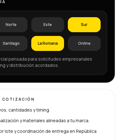
RA
Norte
Este
Sur
Santiago
La Romana
Online
cial pensada para solicitudes empresariales
ng y distribución acordados.
U COTIZACIÓN
ivos, cantidades y timing.
lización y materiales alineadas a tu marca.
or lote y coordinación de entrega en República