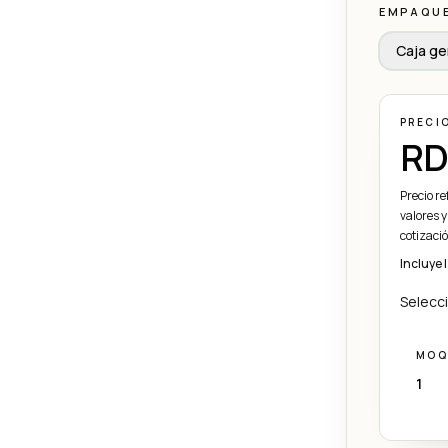
EMPAQU
Caja ge
PRECI
RD
Precio r
valores y
cotizaci
Incluye 
Selecci
MOQ
1