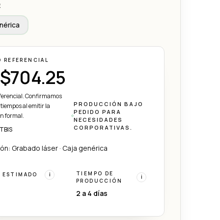
E
nérica
O REFERENCIAL
$704.25
eferencial. Confirmamos
PRODUCCIÓN BAJO
 tiempos al emitir la
PEDIDO PARA
ón formal.
NECESIDADES
CORPORATIVAS.
ITBIS
ón: Grabado láser · Caja genérica
TIEMPO DE
 ESTIMADO
i
i
PRODUCCIÓN
2 a 4 días