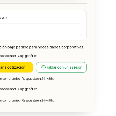
DAD
ción bajo pedido para necesidades corporativas.
rabado láser · Caja genérica
ar a cotización
Hablar con un asesor
sin compromiso · Respuesta en 24–48h.
rabado láser · Caja genérica
sin compromiso · Respuesta en 24–48h.