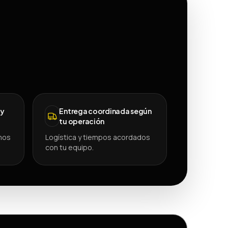
 y
Entrega coordinada según
tu operación
mos
Logística y tiempos acordados
con tu equipo.