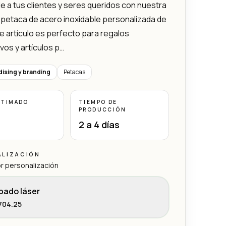
 a tus clientes y seres queridos con nuestra
 petaca de acero inoxidable personalizada de
te artículo es perfecto para regalos
vos y artículos p…
ising y branding
Petacas
STIMADO
TIEMPO DE
PRODUCCIÓN
2 a 4 días
ALIZACIÓN
r personalización
bado láser
704.25