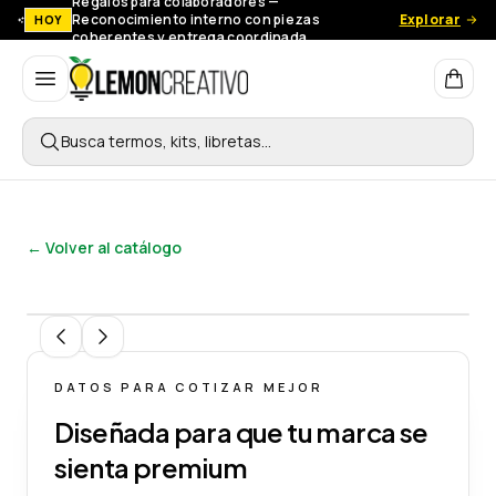
Regalos para colaboradores —
Reconocimiento interno con piezas
Explorar
HOY
coherentes y entrega coordinada.
Lemon Creativo
Busca termos, kits, libretas…
← Volver al catálogo
1
/
5
DATOS PARA COTIZAR MEJOR
Diseñada para que tu marca se
sienta premium