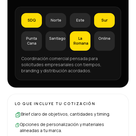
SDQ
Norte
Este
Sur
Punta
Santiago
La
Online
Cana
Romana
Coordinación comercial pensada para
solicitudes empresariales con tiempos,
branding y distribución acordados.
LO QUE INCLUYE TU COTIZACIÓN
Brief claro de objetivos, cantidades y timing.
Opciones de personalización y materiales
alineadas a tu marca.