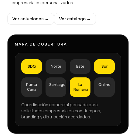
empresariales personalizados.
Ver soluciones →
Ver catálogo →
MAPA DE COBERTURA
SDQ
Norte
Este
Sur
Punta
Santiago
La
Online
Cana
Romana
Coordinación comercial pensada para
solicitudes empresariales con tiempos,
branding y distribución acordados.