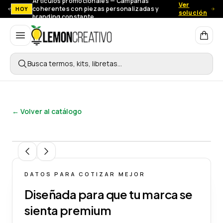
Artículos promocionales — Campañas
Ver
coherentes con piezas personalizadas y
HOY
solución
branding constante.
Lemon Creativo
Busca termos, kits, libretas…
← Volver al catálogo
1
/
5
DATOS PARA COTIZAR MEJOR
Diseñada para que tu marca se
sienta premium