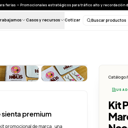
ra ferias — Promocionales estratégicos para tráfico alto y recordación 
rabajamos
Casos y recursos
Cotizar
Buscar productos
Buscar pro
cesitas para Destacar Tu Empresa - Lemon Creativo
de Marca – Todo lo que Necesitas para Destacar Tu Empresa - Lemon
Kit Promocional de Marca – Todo lo que Necesitas para De
Kit Promocional de Marca – Todo 
Catálogo
/
USAD
Kit 
e sienta premium
Marc
Nece
kit promocional de marca , una