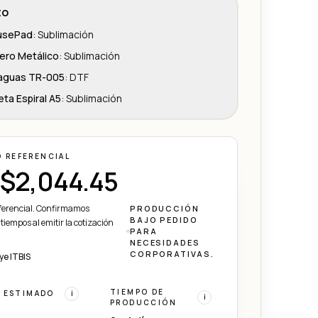
to
usePad
:
Sublimación
vero Metálico
:
Sublimación
aguas TR-005
:
DTF
eta Espiral A5
:
Sublimación
O REFERENCIAL
$2,044.45
eferencial. Confirmamos
PRODUCCIÓN
BAJO PEDIDO
 tiempos al emitir la cotización
PARA
NECESIDADES
CORPORATIVAS.
ye ITBIS
TIEMPO DE
 ESTIMADO
i
i
PRODUCCIÓN