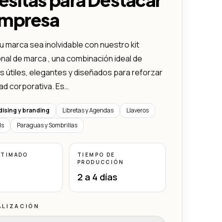
Empresa
u marca sea inolvidable con nuestro kit
al de marca , una combinación ideal de
 útiles, elegantes y diseñados para reforzar
dad corporativa. Es…
ising y branding
Libretas y Agendas
Llaveros
ds
Paraguas y Sombrillas
STIMADO
TIEMPO DE
PRODUCCIÓN
2 a 4 días
ALIZACIÓN