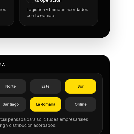
mos
Logística y tiempos acordados
con tu equipo.
RA
Norte
Este
Sur
Santiago
La Romana
Online
cial pensada para solicitudes empresariales
ng y distribución acordados.