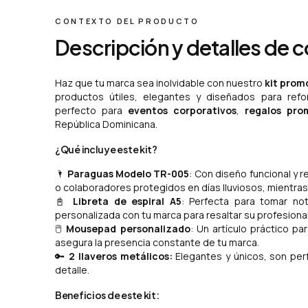
CONTEXTO DEL PRODUCTO
Descripción y detalles de 
Haz que tu marca sea inolvidable con nuestro
kit prom
productos útiles, elegantes y diseñados para refor
perfecto para
eventos corporativos
,
regalos pro
República Dominicana.
¿Qué incluye este kit?
🌂
Paraguas Modelo TR-005
: Con diseño funcional y r
o colaboradores protegidos en días lluviosos, mientras l
📓
Libreta de espiral A5
: Perfecta para tomar not
personalizada con tu marca para resaltar su profesiona
🖱
Mousepad personalizado
: Un artículo práctico par
asegura la presencia constante de tu marca.
🔑
2 llaveros metálicos:
Elegantes y únicos, son per
detalle.
Beneficios de este kit: