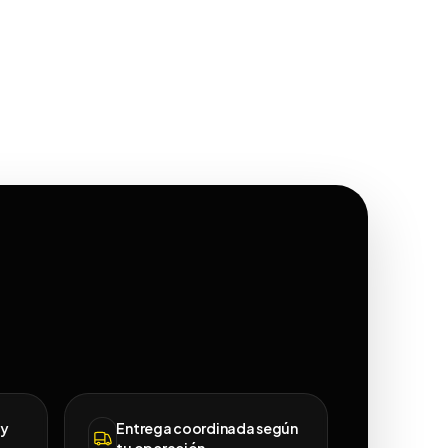
 y
Entrega coordinada según
tu operación