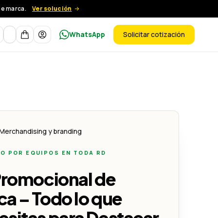
de marca.
Ver solución
Moneda
WhatsApp
Solicitar cotización
ductos
 Creativo
stacar Tu Empresa - Lemon Creativo
lo que Necesitas para Destacar Tu Empresa - Lemon Creativo
Merchandising y branding
O POR EQUIPOS EN TODA RD
Promocional de
a – Todo lo que
sitas para Destacar