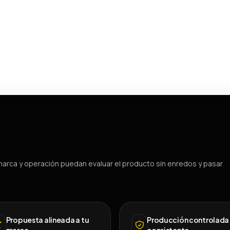
arca y operación puedan evaluar el producto sin enredos y pasar
Propuesta alineada a tu
Producción controlada
marca
consistente