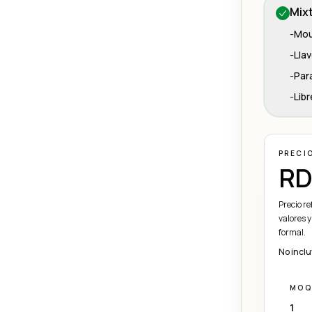
Mix
-
Mo
-
Lla
-
Par
-
Libr
PRECI
RD
Precio r
valores y
formal.
No inclu
MOQ
1