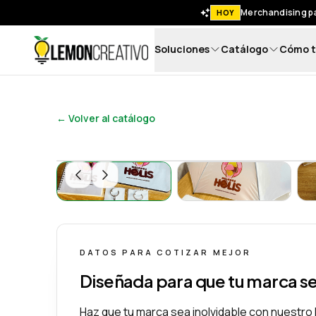
Merchandising pa
HOY
Soluciones
Catálogo
Cómo t
Lemon Creativo
← Volver al catálogo
Kit Promocional de Marca – Todo lo que Ne
Kit Promocional 
DATOS PARA COTIZAR MEJOR
Diseñada para que tu marca s
Haz que tu marca sea inolvidable con nuestro 