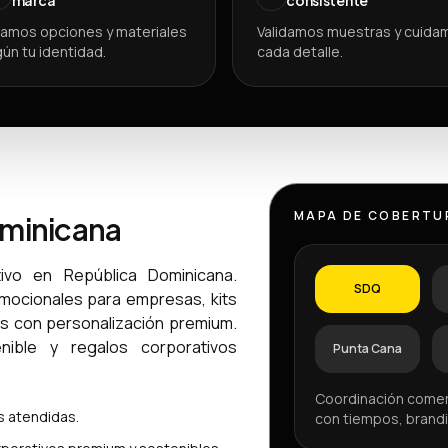
amos opciones y materiales
Validamos muestras y cuida
ún tu identidad.
cada detalle.
MAPA DE COBERTU
ominicana
ivo en República Dominicana.
SDQ
omocionales para empresas, kits
os con personalización premium.
ible y regalos corporativos
Punta Cana
Coordinación comer
 atendidas.
con tiempos, brandi