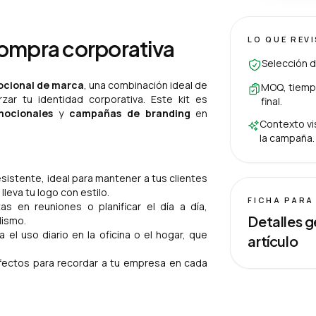
LO QUE REV
compra corporativa
Selección d
ocional de marca
, una combinación ideal de
MOQ, tiempo
zar tu identidad corporativa. Este kit es
final.
mocionales
y
campañas de branding
en
Contexto vis
la campaña.
esistente, ideal para mantener a tus clientes
leva tu logo con estilo.
FICHA PARA
as en reuniones o planificar el día a día,
Detalles g
lismo.
a el uso diario en la oficina o el hogar, que
artículo
fectos para recordar a tu empresa en cada