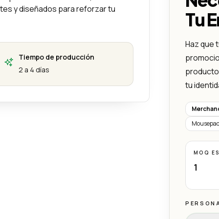
tes y diseñados para reforzar tu
Tu 
Haz que t
Tiempo de producción
promocion
2 a 4 días
productos
tu identi
Merchand
Mousepa
MOQ E
1
PERSON