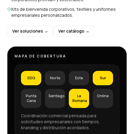
Kits de bienvenida corporativos, textiles y uniformes
empresariales personalizados.
Ver soluciones →
Ver catálogo →
MAPA DE COBERTURA
SDQ
Norte
Este
Sur
Punta
Santiago
La
Online
Cana
Romana
Coordinación comercial pensada para
solicitudes empresariales con tiempos,
branding y distribución acordados.