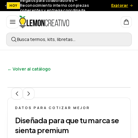
Regalos para colaboradores —
Reconocimiento interno con piezas
Explorar
HOY
coherentes y entrega coordinada.
Lemon Creativo
Busca termos, kits, libretas…
← Volver al catálogo
1
/
6
DATOS PARA COTIZAR MEJOR
Diseñada para que tu marca se
sienta premium