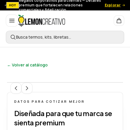
Regalos corporativos para clientes — Detalles
premium que fortalecen relaciones
Explorar
HOY
comerciales y fidelización.
Lemon Creativo
Busca termos, kits, libretas…
← Volver al catálogo
1
/
3
DATOS PARA COTIZAR MEJOR
Diseñada para que tu marca se
sienta premium