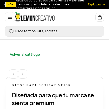
Regalos corporativos para clientes — Detalles
premium que fortalecen relaciones
Explorar
HOY
comerciales y fidelización.
Lemon Creativo
Busca termos, kits, libretas…
← Volver al catálogo
1
/
4
DATOS PARA COTIZAR MEJOR
Diseñada para que tu marca se
sienta premium