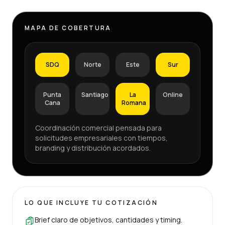
MAPA DE COBERTURA
SDQ
Norte
Este
Sur
Punta
Santiago
La
Online
Cana
Romana
Coordinación comercial pensada para
solicitudes empresariales con tiempos,
branding y distribución acordados.
LO QUE INCLUYE TU COTIZACIÓN
Brief claro de objetivos, cantidades y timing.