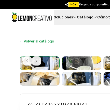
Regalos corporativos
HOY
Soluciones
Catálogo
Cómo t
Lemon Creativo
← Volver al catálogo
Gift Box | Coffee With Love - Lemon Creati
Gift Box | Coffee
Gift Box | Coffee With Love - Lemon Creati
Gift Box | Coffee
DATOS PARA COTIZAR MEJOR