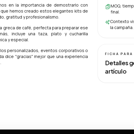
mos en la importancia de demostrarlo con
MOQ, tiempo
o que hemos creado estos elegantes kits de
final.
o, gratitud y profesionalismo
.
Contexto vis
la campaña.
ca greca de café, perfecta para preparar ese
s, incluye una taza, plato y cucharilla
ica y especial.
alos personalizados, eventos corporativos o
FICHA PARA
a dice "gracias" mejor que una experiencia
Detalles g
.
artículo