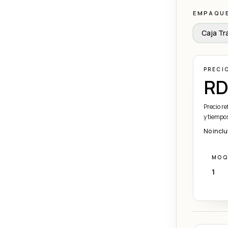
EMPAQU
Caja Tr
PRECI
RD
Precio r
y tiempos
No inclu
MOQ
1