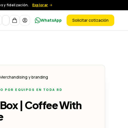
 y fidelización.
Explorar
Moneda
WhatsApp
Solicitar cotización
ductos
on Creativo
Merchandising y branding
O POR EQUIPOS EN TODA RD
 Box | Coffee With
e