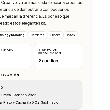
 Creativo, valoramos cada relación y creemos
portancia de demostrarlo con pequeños
e marcan la diferencia. Es por eso que
eado estos elegantes kit…
ising y branding
Cafeteras
Snacks
Tazas
STIMADO
TIEMPO DE
PRODUCCIÓN
2 a 4 días
ALIZACIÓN
to
i Greca
:
Grabado láser
, Plato y Cucharilla 5 Oz
:
Sublimación