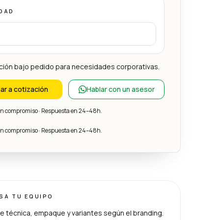
DAD
ción bajo pedido para necesidades corporativas.
ar a cotización
Hablar con un asesor
sin compromiso · Respuesta en 24–48h.
sin compromiso · Respuesta en 24–48h.
ISA TU EQUIPO
e técnica, empaque y variantes según el branding.