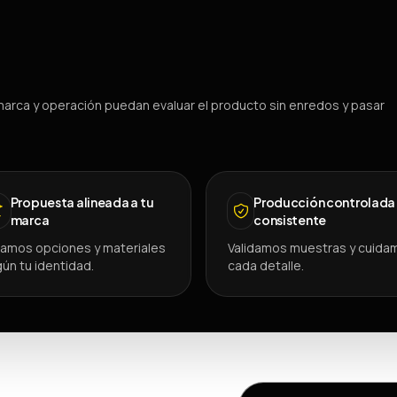
arca y operación puedan evaluar el producto sin enredos y pasar
Propuesta alineada a tu
Producción controlada
marca
consistente
amos opciones y materiales
Validamos muestras y cuida
ún tu identidad.
cada detalle.