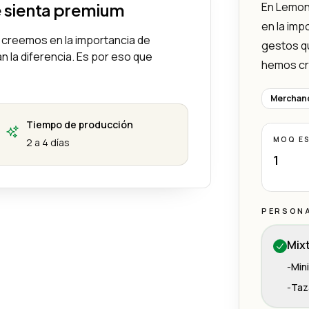
e sienta premium
En Lemon
en la im
 creemos en la importancia de
gestos qu
la diferencia. Es por eso que
hemos cr
Merchand
Tiempo de producción
MOQ E
2 a 4 días
1
PERSON
Mix
-
Min
-
Taza