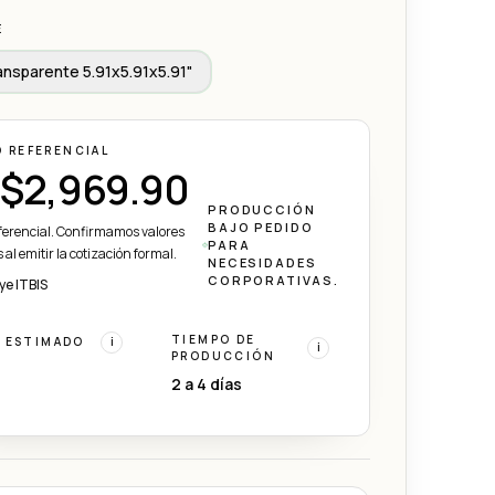
E
ansparente 5.91x5.91x5.91"
O REFERENCIAL
$2,969.90
PRODUCCIÓN
BAJO PEDIDO
eferencial. Confirmamos valores
PARA
 al emitir la cotización formal.
NECESIDADES
CORPORATIVAS.
ye ITBIS
TIEMPO DE
 ESTIMADO
i
i
PRODUCCIÓN
2 a 4 días