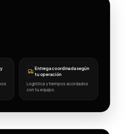
 y
Entrega coordinada según
tu operación
mos
Logística y tiempos acordados
con tu equipo.