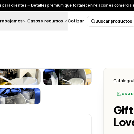
 para clientes — Detalles premium que fortalecen relaciones comerciales
rabajamos
Casos y recursos
Cotizar
Buscar productos
Buscar pro
vo
 With Love - Lemon Creativo
Gift Box | Coffee With Love - Lemon Creativo
Gift Box | Coffee With Love - Lem
Catálogo
/
USAD
vo
 With Love - Lemon Creativo
Gift Box | Coffee With Love - Lemon Creativo
Gift
Lov