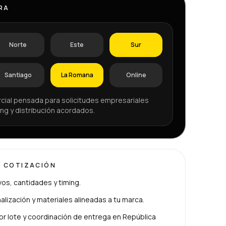
RA
Norte
Este
Sur
Santiago
La Romana
Online
cial pensada para solicitudes empresariales
ng y distribución acordados.
U COTIZACIÓN
ivos, cantidades y timing.
lización y materiales alineadas a tu marca.
or lote y coordinación de entrega en República