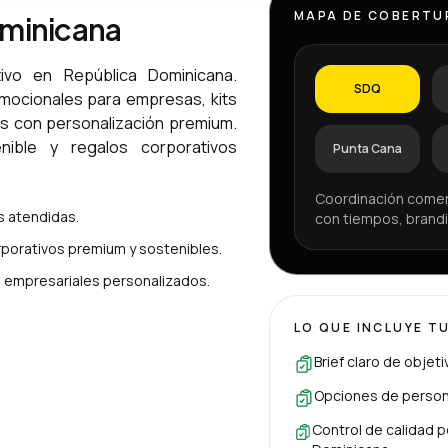
MAPA DE COBERTU
ominicana
ivo en República Dominicana.
SDQ
omocionales para empresas, kits
os con personalización premium.
ible y regalos corporativos
Punta Cana
Coordinación comer
 atendidas.
con tiempos, brandi
porativos premium y sostenibles.
es empresariales personalizados.
LO QUE INCLUYE T
Brief claro de objet
Opciones de persona
Control de calidad p