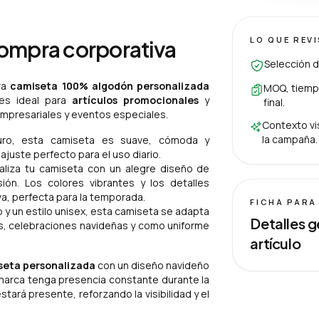
LO QUE REV
compra corporativa
Selección d
ra
camiseta 100% algodón personalizada
MOQ, tiempo
 es ideal para
artículos promocionales
y
final.
empresariales y eventos especiales.
Contexto vis
la campaña.
o, esta camiseta es suave, cómoda y
 ajuste perfecto para el uso diario.
liza tu camiseta con un alegre diseño de
ón. Los colores vibrantes y los detalles
a, perfecta para la temporada.
FICHA PARA
 y un estilo unisex, esta camiseta se adapta
Detalles g
vos, celebraciones navideñas y como uniforme
artículo
seta personalizada
con un diseño navideño
marca tenga presencia constante durante la
ará presente, reforzando la visibilidad y el