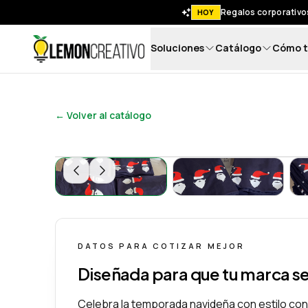
Regalos corporativos
HOY
Soluciones
Catálogo
Cómo t
Lemon Creativo
← Volver al catálogo
Camiseta 100% Algodón: Diseño de Navida
Camiseta 100% Al
DATOS PARA COTIZAR MEJOR
Diseñada para que tu marca s
Celebra la temporada navideña con estilo co