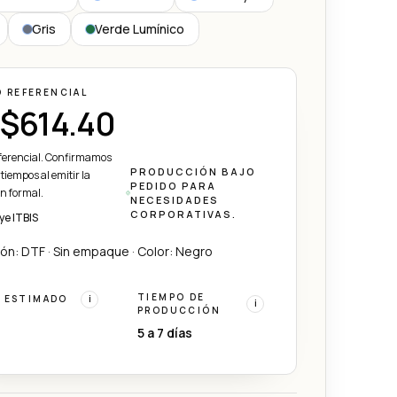
Gris
Verde Lumínico
O REFERENCIAL
$614.40
eferencial. Confirmamos
PRODUCCIÓN BAJO
 tiempos al emitir la
PEDIDO PARA
ón formal.
NECESIDADES
CORPORATIVAS.
ye ITBIS
ón: DTF · Sin empaque · Color: Negro
TIEMPO DE
 ESTIMADO
i
i
PRODUCCIÓN
5 a 7 días