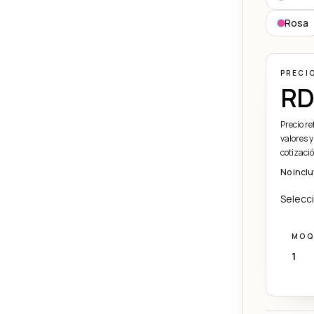
Rosa
PRECI
RD
Precio r
valores y
cotizaci
No inclu
Selecci
MOQ
1