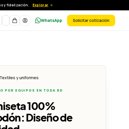
 y fidelización.
Explorar
Moneda
WhatsApp
Solicitar cotización
ductos
ivo
e Navidad - Lemon Creativo
Textiles y uniformes
O POR EQUIPOS EN TODA RD
iseta 100%
odón: Diseño de
idad