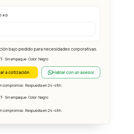
DAD
ción bajo pedido para necesidades corporativas.
TF · Sin empaque · Color: Negro
ar a cotización
Hablar con un asesor
sin compromiso · Respuesta en 24–48h.
TF · Sin empaque · Color: Negro
sin compromiso · Respuesta en 24–48h.