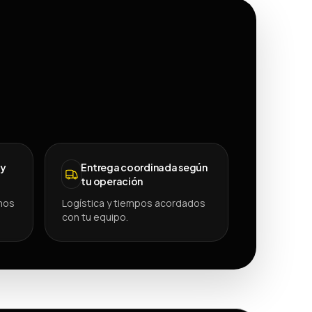
 y
Entrega coordinada según
tu operación
mos
Logística y tiempos acordados
con tu equipo.