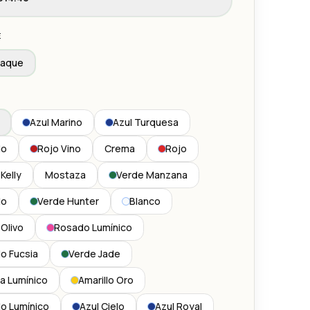
E
paque
Azul Marino
Azul Turquesa
do
Rojo Vino
Crema
Rojo
Kelly
Mostaza
Verde Manzana
lo
Verde Hunter
Blanco
Olivo
Rosado Lumínico
o Fucsia
Verde Jade
a Lumínico
Amarillo Oro
lo Lumínico
Azul Cielo
Azul Royal