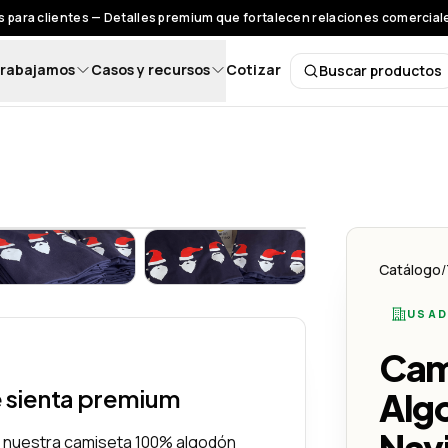
 para clientes — Detalles premium que fortalecen relaciones comerciales
rabajamos
Casos y recursos
Cotizar
Buscar productos
Buscar pro
d - Lemon Creativo
godón: Diseño de Navidad - Lemon Creativo
Camiseta 100% Algodón: Diseño de Navidad - Lemon Creat
Camiseta 100% Algodón: Diseño d
Catálogo
/
USAD
Cam
e sienta premium
Alg
Nav
n nuestra camiseta 100% algodón