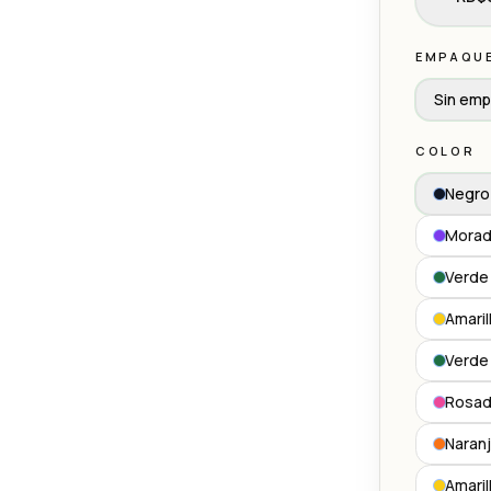
EMPAQU
Sin em
COLOR
Negro
Mora
Verde 
Amaril
Verde 
Rosad
Naranj
Amaril