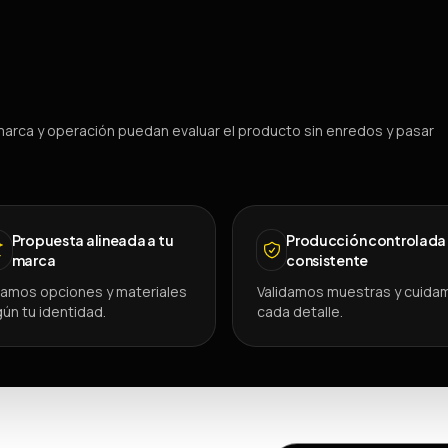
arca y operación puedan evaluar el producto sin enredos y pasar
Propuesta alineada a tu
Producción controlada
marca
consistente
amos opciones y materiales
Validamos muestras y cuida
ún tu identidad.
cada detalle.