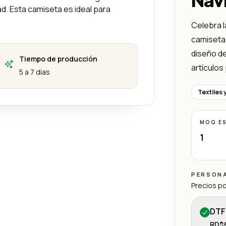
d. Esta camiseta es ideal para
Celebra l
camiseta
diseño de
Tiempo de producción
artículos
5 a 7 días
Textiles 
MOQ E
1
PERSON
Precios po
DTF
RD$