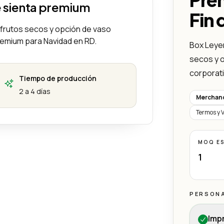
e sienta premium
Fin 
 frutos secos y opción de vaso
remium para Navidad en RD.
Box Leyen
secos y 
corporat
Tiempo de producción
2 a 4 días
Merchand
Termos y 
MOQ E
1
PERSON
Imp