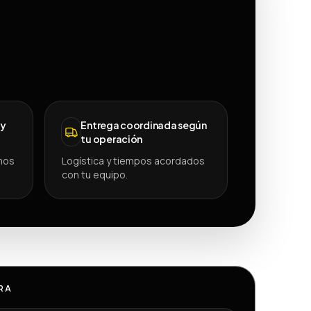
 y
Entrega coordinada según
tu operación
mos
Logística y tiempos acordados
con tu equipo.
RA