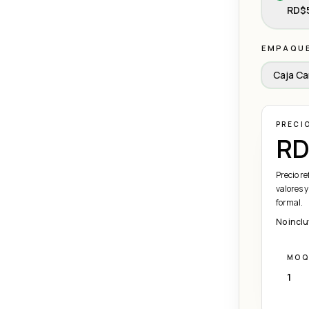
RD$5
EMPAQU
Caja Ca
PRECI
RD
Precio r
valores y
formal.
No inclu
MOQ
1