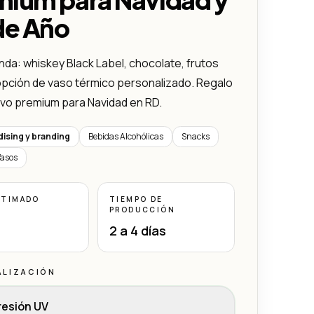
de Año
da: whiskey Black Label, chocolate, frutos
opción de vaso térmico personalizado. Regalo
ivo premium para Navidad en RD.
ising y branding
Bebidas Alcohólicas
Snacks
Vasos
STIMADO
TIEMPO DE
PRODUCCIÓN
2 a 4 días
ALIZACIÓN
resión UV