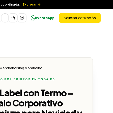
 coordinada.
Explorar
Moneda
WhatsApp
Solicitar cotización
ductos
idad y Fin de Año
porativo Premium para Navidad y Fin de Año
Merchandising y branding
O POR EQUIPOS EN TODA RD
Label con Termo –
alo Corporativo
mium para Navidad y