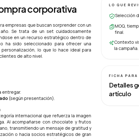
LO QUE REV
compra corporativa
Selección d
ara empresas que buscan sorprender con un
MOQ, tiempo
 año. Se trata de un set cuidadosamente
final.
iéndose en un recurso estratégico dentro de
Contexto vis
to ha sido seleccionado para ofrecer una
la campaña.
personalización, lo que lo hace ideal para
ientes de alto nivel.
FICHA PARA
Detalles g
a entregar.
artículo
zado
(según presentación).
a
egoría internacional que refuerza la imagen
ga. Al acompañarse con chocolate y frutos
rcano, transmitiendo un mensaje de gratitud y
ización o hacia socios estratégicos de gran