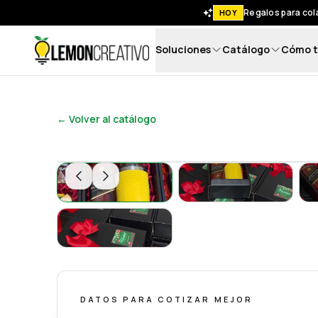
Regalos para co
HOY
Soluciones
Catálogo
Cómo t
Lemon Creativo
← Volver al catálogo
box label con termo
Box Label con Te
Box Label con Termo – Regalo Corporativo 
DATOS PARA COTIZAR MEJOR