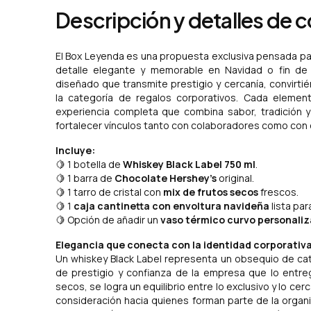
Descripción y detalles de 
El Box Leyenda es una propuesta exclusiva pensada p
detalle elegante y memorable en Navidad o fin de
diseñado que transmite prestigio y cercanía, convirt
la categoría de regalos corporativos. Cada elemen
experiencia completa que combina sabor, tradición y 
fortalecer vínculos tanto con colaboradores como con cl
Incluye:
🍋 1 botella de
Whiskey Black Label 750 ml
.
🍋 1 barra de
Chocolate Hershey’s
original.
🍋 1 tarro de cristal con
mix de frutos secos
frescos.
🍋 1
caja cantinetta con envoltura navideña
lista par
🍋 Opción de añadir un
vaso térmico curvo personali
Elegancia que conecta con la identidad corporativ
Un whiskey Black Label representa un obsequio de cat
de prestigio y confianza de la empresa que lo entre
secos, se logra un equilibrio entre lo exclusivo y lo ce
consideración hacia quienes forman parte de la organ