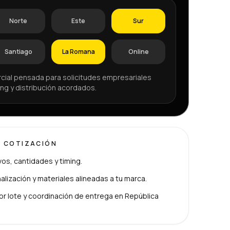
Norte
Este
Sur
Santiago
La Romana
Online
cial pensada para solicitudes empresariales
ng y distribución acordados.
U COTIZACIÓN
ivos, cantidades y timing.
lización y materiales alineadas a tu marca.
or lote y coordinación de entrega en República