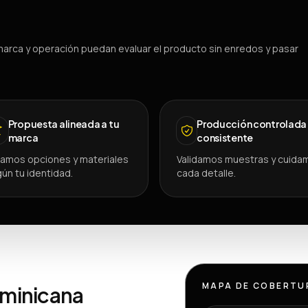
arca y operación puedan evaluar el producto sin enredos y pasar
Propuesta alineada a tu
Producción controlada
marca
consistente
amos opciones y materiales
Validamos muestras y cuida
ún tu identidad.
cada detalle.
MAPA DE COBERTU
ominicana