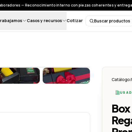
laboradores — Reconocimiento interno con piezas coherentes y entrega
rabajamos
Casos y recursos
Cotizar
Buscar productos
Buscar pro
rmo – Regalo Corporativo Premium para Navidad y Fin de Año
Box Label con Termo – Regalo Corporativo Premium para Nav
Box Label con Termo – Regalo Cor
Catálogo
/
USAD
Premium para Navidad y Fin de Año
Box 
Reg
Pre