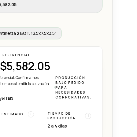
,582.05
E
ntinetta 2 BOT. 13.5x7.5x3.5"
O REFERENCIAL
$5,582.05
eferencial. Confirmamos
PRODUCCIÓN
BAJO PEDIDO
 tiempos al emitir la cotización
PARA
NECESIDADES
CORPORATIVAS.
ye ITBIS
TIEMPO DE
 ESTIMADO
i
i
PRODUCCIÓN
2 a 4 días